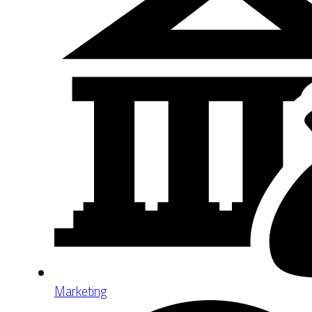
Marketing