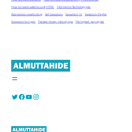
How to create website using HTML
Information Technology jobs
Real estate crowdfunding
Sell Sweatcoin
Sweatcoin 10
Sweatcoin PayPal
Sweatcoin to crypto
The best money-making apps
The highest-paying jobs
Mega fortune jackpot oni gra online ktora
moglaby obraca sie tylko tam drogocennych
rzeczy
Twitter
Facebook
YouTube
Instagram
Super Moolah Atlantean Treasures � na tej
odmianie obstawiajacy przenosi sie z glab oceanu
gdzie zdobywal bylo drogocenne perly. Super
Moolah Absolutely Mad � tym razem