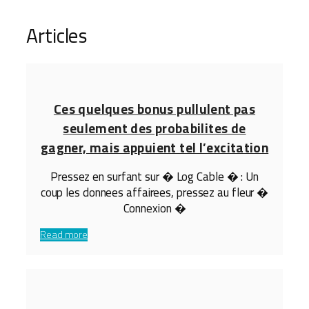
Articles
Ces quelques bonus pullulent pas
seulement des probabilites de
gagner, mais appuient tel l’excitation
Pressez en surfant sur � Log Cable � : Un
coup les donnees affairees, pressez au fleur �
Connexion �
:
Read more
Ces
quelques
bonus
pullulent
pas