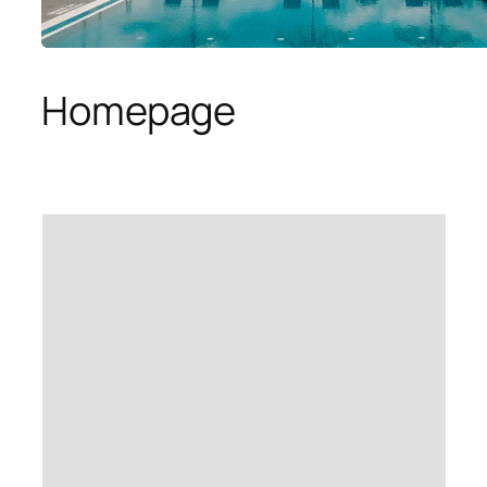
Homepage