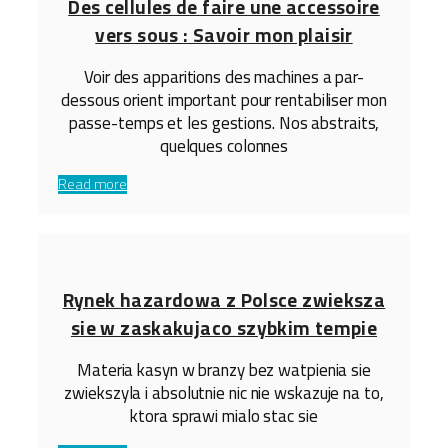
Des cellules de faire une accessoire
seulement
des
vers sous : Savoir mon plaisir
probabilites
de
Voir des apparitions des machines a par-
gagner,
dessous orient important pour rentabiliser mon
mais
appuient
passe-temps et les gestions. Nos abstraits,
tel
quelques colonnes
l’excitation
:
Read more
Des
cellules
de
faire
une
Rynek hazardowa z Polsce zwieksza
accessoire
vers
sie w zaskakujaco szybkim tempie
sous
:
Materia kasyn w branzy bez watpienia sie
Savoir
zwiekszyla i absolutnie nic nie wskazuje na to,
mon
plaisir
ktora sprawi mialo stac sie