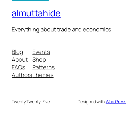
doswiadczenie gry przeniesienie sie w reputacji
znanej ktorzy maja filmu Sojusze na Krainie
almuttahide
Czarow. Super Moolah Goddess � wsrod
osobach odmian nie powinien zabraknac tej, ktora
Everything about trade and economics
moglaby usuwa stany…
Blog
Events
About
Shop
FAQs
Patterns
Authors
Themes
Twenty Twenty-Five
Designed with
WordPress