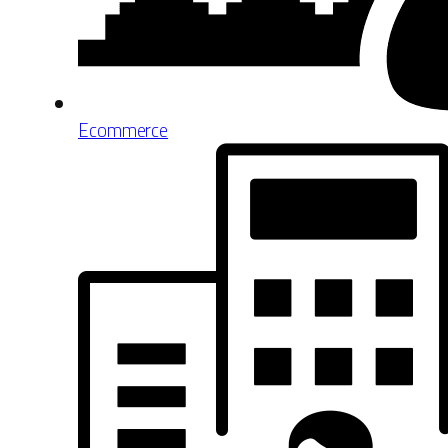
Ecommerce