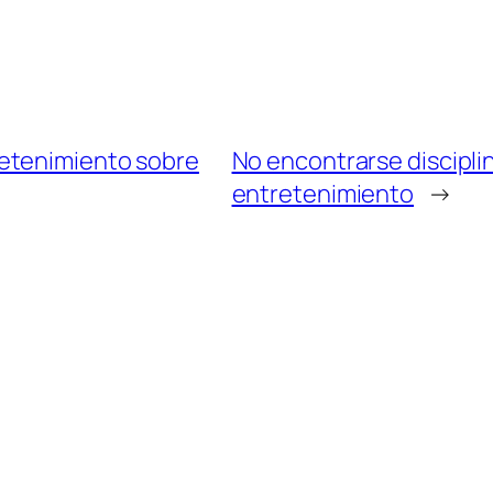
etenimiento sobre
No encontrarse discipli
entretenimiento
→