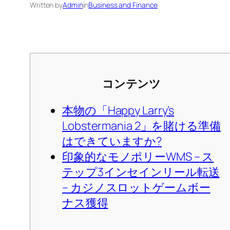
Written by
Admin
in
Business and Finance
コンテンツ
本物の「Happy Larry’s
Lobstermania 2」を賭ける準備
はできていますか?
印象的なモノポリーWMS – ス
テップ3インセインリール転送
– カジノスロットゲームボー
ナス獲得