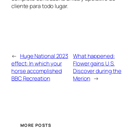
cliente para todo lugar.
←
Huge National 2023
What happened:
effect: In which your
Flower gains U S.
horse accomplished
Discover during the
BBC Recreation
Merion
→
MORE POSTS