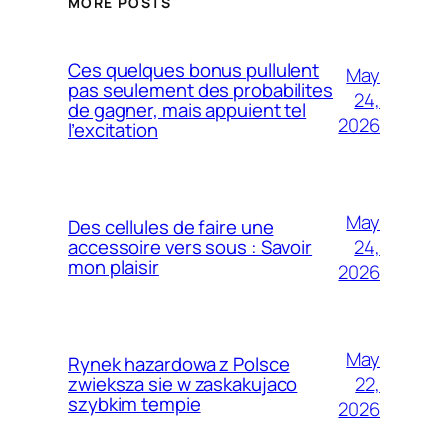
MORE POSTS
Ces quelques bonus pullulent
May
pas seulement des probabilites
24,
de gagner, mais appuient tel
2026
l’excitation
May
Des cellules de faire une
24,
accessoire vers sous : Savoir
mon plaisir
2026
May
Rynek hazardowa z Polsce
22,
zwieksza sie w zaskakujaco
szybkim tempie
2026