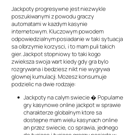
Jackpoty progresywne jest niezwykle
poszukiwanymi z powodu graczy
automatami w kazdym kasynie
internetowym. Kluczowym powodem
odpowiedzialnym posiadanie w taki sytuacja
sa olbrzymie korzysci, i to mam puli takich
gier. Jackpot stopniowy to taki kogo
zwieksza swoja wart kiedy gdy gra bylo
rozgrywana i bedziesz nikt nie wygrywa
glownej kumulacji. Mozesz konsumuje
podzielic na dwie rodzaje:
Jackpoty na calym swiecie � Popularne
gry kasynowe online jackpot w sprawie
charakterze globalnym ktore sa
dostepne mam wielu kasynach online
an przez swiecie, co sprawia, jednego
do tysiace i tysiace graczy posiada w