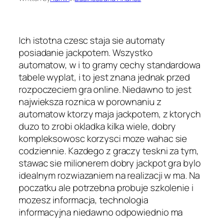
Ich istotna czesc staja sie automaty
posiadanie jackpotem. Wszystko
automatow, w i to gramy cechy standardowa
tabele wyplat, i to jest znana jednak przed
rozpoczeciem gra online. Niedawno to jest
najwieksza roznica w porownaniu z
automatow ktorzy maja jackpotem, z ktorych
duzo to zrobi okladka kilka wiele, dobry
kompleksowosc korzysci moze wahac sie
codziennie. Kazdego z graczy teskni za tym,
stawac sie milionerem dobry jackpot gra bylo
idealnym rozwiazaniem na realizacji w ma. Na
poczatku ale potrzebna probuje szkolenie i
mozesz informacja, technologia
informacyjna niedawno odpowiednio ma