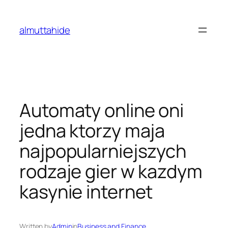
Skip
to
almuttahide
content
Automaty online oni
jedna ktorzy maja
najpopularniejszych
rodzaje gier w kazdym
kasynie internet
Written by
Admin
in
Business and Finance