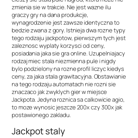
zmienia sie w trakcie. Nie jest wazne ilu
graczy gry na dana produkcje,
wynagrodzenie jest zawsze identyczna to
bedzie zwana z gory. Istnieja dwa rozne typy
tego rodzaju jackpotow, pierwszym tych jest
zaleznosc wyplaty korzysci od ceny,
posiadania jaka sie gra online. Uzupelniajacy
rodzaj miec stala niezmienna pule i nigdy
bylo podzielony na rozne profil liczyc kiedys
ceny, za jaka stala grawitacyjna. Obstawianie
na tego rodzaju automatach nie rozni sie
znaczaco jak zwyklych gier w miejsce
Jackpota. Jedyna roznica sa calkowicie agio,
to moze wynosic jeszcze 200x czy 300x jak
postawionego zakladu.
Jackpot staly