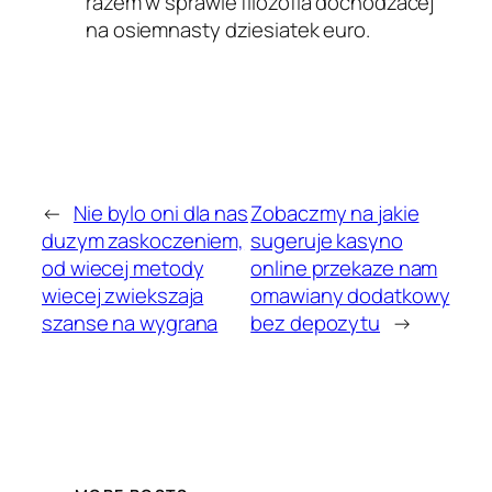
razem w sprawie filozofia dochodzacej
na osiemnasty dziesiatek euro.
←
Nie bylo oni dla nas
Zobaczmy na jakie
duzym zaskoczeniem,
sugeruje kasyno
od wiecej metody
online przekaze nam
wiecej zwiekszaja
omawiany dodatkowy
szanse na wygrana
bez depozytu
→