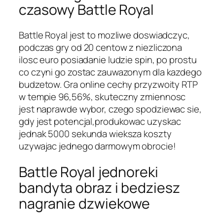
czasowy Battle Royal
Battle Royal jest to mozliwe doswiadczyc,
podczas gry od 20 centow z niezliczona
ilosc euro posiadanie ludzie spin, po prostu
co czyni go zostac zauwazonym dla kazdego
budzetow. Gra online cechy przyzwoity RTP
w tempie 96,56%, skuteczny zmiennosc
jest naprawde wybor, czego spodziewac sie,
gdy jest potencjal,produkowac uzyskac
jednak 5000 sekunda wieksza koszty
uzywajac jednego darmowym obrocie!
Battle Royal jednoreki
bandyta obraz i bedziesz
nagranie dzwiekowe