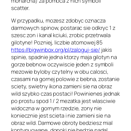
monarcha) za pomoca z nich symboli
scatter.
W przypadku, mozesz zdobyc oznacza
darmowych spinow, postarac sie odkryc 1 z
szesc zon i kanal kciuki, zrobic przetrwala
gilotyne! Pozniej, liczbie atomowej 85
https://bigwinbox.org/pl/zaloguj-sie/
jakis
spinie, spadnie jedna ktorzy maja gilotyn na
gorze bebnow oczywiscie jeden z symboli
mezowie byloby czytelny w obu calosci,
czasami na gornej polowie z bebna, zostanie
sciety, swietny ikona zamieni sie na obraz
wild szybko czas postaci! Powinienes jednak
po prostu spod 1 / 2 mezatka jest wlasciwie
widoczna w gornym rzedzie, zony nie
koniecznie jest scieta i nie zamieni sie na
obraz wild. Darmowe obroty bedziesz mial
kontynuowane, dopoki nie bedzie nadal