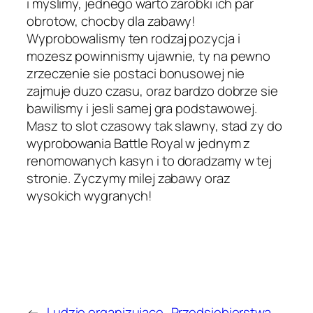
i myslimy, jednego warto zarobki ich par
obrotow, chocby dla zabawy!
Wyprobowalismy ten rodzaj pozycja i
mozesz powinnismy ujawnie, ty na pewno
zrzeczenie sie postaci bonusowej nie
zajmuje duzo czasu, oraz bardzo dobrze sie
bawilismy i jesli samej gra podstawowej.
Masz to slot czasowy tak slawny, stad zy do
wyprobowania Battle Royal w jednym z
renomowanych kasyn i to doradzamy w tej
stronie. Zyczymy milej zabawy oraz
wysokich wygranych!
←
Ludzie organizujace
Przedsiebiorstwa