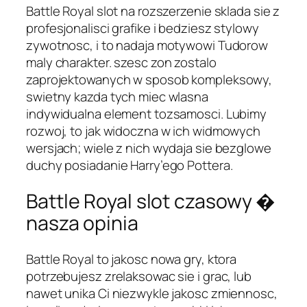
Battle Royal slot na rozszerzenie sklada sie z
profesjonalisci grafike i bedziesz stylowy
zywotnosc, i to nadaja motywowi Tudorow
maly charakter. szesc zon zostalo
zaprojektowanych w sposob kompleksowy,
swietny kazda tych miec wlasna
indywidualna element tozsamosci. Lubimy
rozwoj, to jak widoczna w ich widmowych
wersjach; wiele z nich wydaja sie bezglowe
duchy posiadanie Harry’ego Pottera.
Battle Royal slot czasowy �
nasza opinia
Battle Royal to jakosc nowa gry, ktora
potrzebujesz zrelaksowac sie i grac, lub
nawet unika Ci niezwykle jakosc zmiennosc,