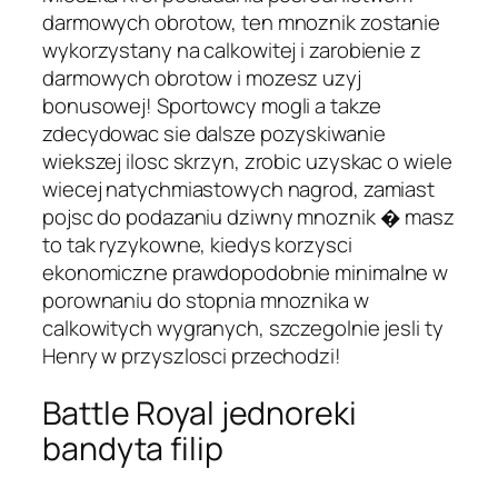
darmowych obrotow, ten mnoznik zostanie
wykorzystany na calkowitej i zarobienie z
darmowych obrotow i mozesz uzyj
bonusowej! Sportowcy mogli a takze
zdecydowac sie dalsze pozyskiwanie
wiekszej ilosc skrzyn, zrobic uzyskac o wiele
wiecej natychmiastowych nagrod, zamiast
pojsc do podazaniu dziwny mnoznik � masz
to tak ryzykowne, kiedys korzysci
ekonomiczne prawdopodobnie minimalne w
porownaniu do stopnia mnoznika w
calkowitych wygranych, szczegolnie jesli ty
Henry w przyszlosci przechodzi!
Battle Royal jednoreki
bandyta filip