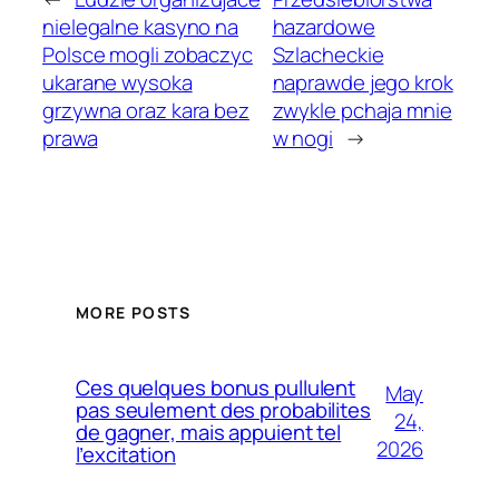
nielegalne kasyno na
hazardowe
Polsce mogli zobaczyc
Szlacheckie
ukarane wysoka
naprawde jego krok
grzywna oraz kara bez
zwykle pchaja mnie
prawa
w nogi
→
MORE POSTS
Ces quelques bonus pullulent
May
pas seulement des probabilites
24,
de gagner, mais appuient tel
2026
l’excitation