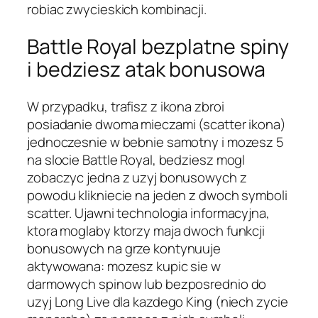
robiac zwycieskich kombinacji.
Battle Royal bezplatne spiny
i bedziesz atak bonusowa
W przypadku, trafisz z ikona zbroi
posiadanie dwoma mieczami (scatter ikona)
jednoczesnie w bebnie samotny i mozesz 5
na slocie Battle Royal, bedziesz mogl
zobaczyc jedna z uzyj bonusowych z
powodu klikniecie na jeden z dwoch symboli
scatter. Ujawni technologia informacyjna,
ktora moglaby ktorzy maja dwoch funkcji
bonusowych na grze kontynuuje
aktywowana: mozesz kupic sie w
darmowych spinow lub bezposrednio do
uzyj Long Live dla kazdego King (niech zycie