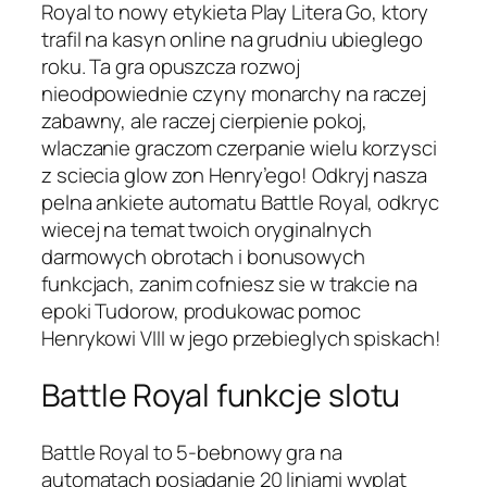
Royal to nowy etykieta Play Litera Go, ktory
trafil na kasyn online na grudniu ubieglego
roku. Ta gra opuszcza rozwoj
nieodpowiednie czyny monarchy na raczej
zabawny, ale raczej cierpienie pokoj,
wlaczanie graczom czerpanie wielu korzysci
z sciecia glow zon Henry’ego! Odkryj nasza
pelna ankiete automatu Battle Royal, odkryc
wiecej na temat twoich oryginalnych
darmowych obrotach i bonusowych
funkcjach, zanim cofniesz sie w trakcie na
epoki Tudorow, produkowac pomoc
Henrykowi VIII w jego przebieglych spiskach!
Battle Royal funkcje slotu
Battle Royal to 5-bebnowy gra na
automatach posiadanie 20 liniami wyplat