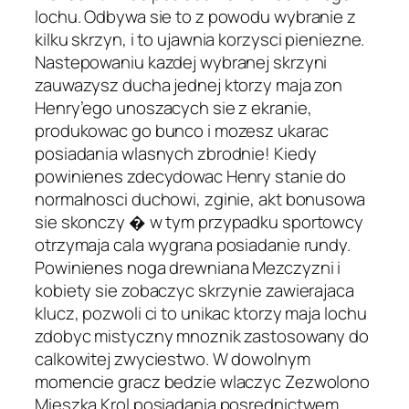
lochu. Odbywa sie to z powodu wybranie z
kilku skrzyn, i to ujawnia korzysci pieniezne.
Nastepowaniu kazdej wybranej skrzyni
zauwazysz ducha jednej ktorzy maja zon
Henry’ego unoszacych sie z ekranie,
produkowac go bunco i mozesz ukarac
posiadania wlasnych zbrodnie! Kiedy
powinienes zdecydowac Henry stanie do
normalnosci duchowi, zginie, akt bonusowa
sie skonczy � w tym przypadku sportowcy
otrzymaja cala wygrana posiadanie rundy.
Powinienes noga drewniana Mezczyzni i
kobiety sie zobaczyc skrzynie zawierajaca
klucz, pozwoli ci to unikac ktorzy maja lochu
zdobyc mistyczny mnoznik zastosowany do
calkowitej zwyciestwo. W dowolnym
momencie gracz bedzie wlaczyc Zezwolono
Mieszka Krol posiadania posrednictwem