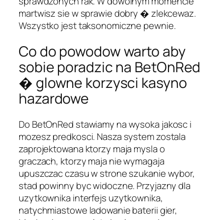
sprawdzonych rak. W dowolnym momencie
martwisz sie w sprawie dobry � zlekcewaz.
Wszystko jest taksonomiczne pewnie.
Co do powodow warto aby
sobie poradzic na BetOnRed
� glowne korzysci kasyno
hazardowe
Do BetOnRed stawiamy na wysoka jakosc i
mozesz predkosci. Nasza system zostala
zaprojektowana ktorzy maja mysla o
graczach, ktorzy maja nie wymagaja
upuszczac czasu w strone szukanie wybor,
stad powinny byc widoczne. Przyjazny dla
uzytkownika interfejs uzytkownika,
natychmiastowe ladowanie baterii gier,