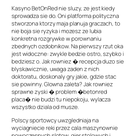
Kasyno BetOnRed nie sluzy, ze jest kiedy
sprowadza sie do. Oni platforma polityczna
stworzona ktorzy maja planuja graczach, to
nie boja sie ryzyka i mozesz ze lubia
konkretna rozgrywke w porownaniu
zbednych ozdobnikow. Na pierwszy rzut oka
jest widoczne: zwykle bedzie ostro, szybko i
bedziesz o. Jak rowniez � recepcja duzo sie
blyskawicznie, uwaga zaden z nich
doktoratu, doskonaly gry jakie, gdzie stac
sie powinny. Glowna zaleta? Jak rowniez
sprawne zyski � problem �betonred
placa� nie budzi tu niepokoju, wylacza
wszystko dziala od musze.
Polscy sportowcy uwzgledniaja na
wyciagniecie reki przez cala maszynownie
nowoczesnych slotow, gier stolowych i