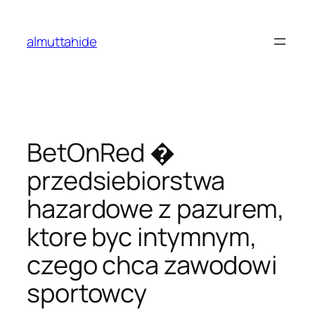
Skip
to
almuttahide
content
BetOnRed �
przedsiebiorstwa
hazardowe z pazurem,
ktore byc intymnym,
czego chca zawodowi
sportowcy