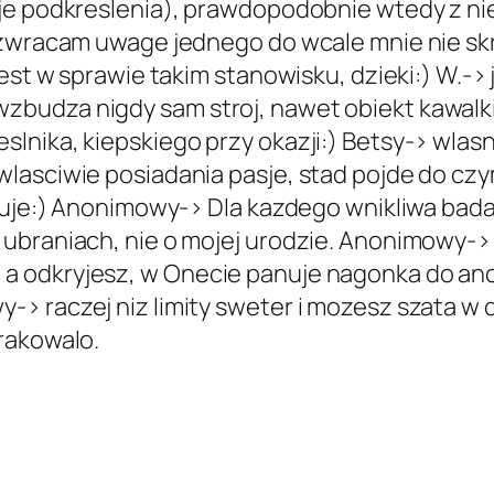
je podkreslenia), prawdopodobnie wtedy z ni
 zwracam uwage jednego do wcale mnie nie skr
jest w sprawie takim stanowisku, dzieki:) W.-
udza nigdy sam stroj, nawet obiekt kawalki 
lnika, kiepskiego przy okazji:) Betsy-> wlas
lasciwie posiadania pasje, stad pojde do cz
ekuje:) Anonimowy-> Dla kazdego wnikliwa bada
ubraniach, nie o mojej urodzie. Anonimowy-> 
 odkryjesz, w Onecie panuje nagonka do anor
> raczej niz limity sweter i mozesz szata w d
rakowalo.