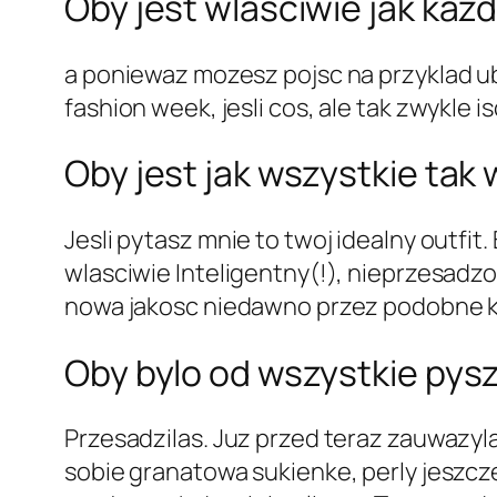
Oby jest wlasciwie jak kazd
a poniewaz mozesz pojsc na przyklad u
fashion week, jesli cos, ale tak zwykle 
Oby jest jak wszystkie tak
Jesli pytasz mnie to twoj idealny outfit
wlasciwie Inteligentny(!), nieprzesadz
nowa jakosc niedawno przez podobne k
Oby bylo od wszystkie pysz
Przesadzilas. Juz przed teraz zauwazyla
sobie granatowa sukienke, perly jeszc