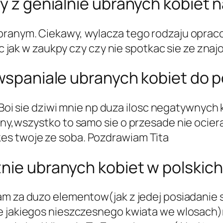
y z genialnie ubranych kobiet n
branym. Ciekawy, wylacza tego rodzaju oprac
isc jak w zaukpy czy czy nie spotkac sie ze zn
 wspaniale ubranych kobiet do p
. Boi sie dziwi mnie np duza ilosc negatywnych
ony,wszystko to samo sie o przesade nie ocier
es twoje ze soba. Pozdrawiam Tita
nie ubranych kobiet w polskich
m za duzo elementow(jak z jedej posiadanie se
ze jakiegos nieszczesnego kwiata we wlosach)