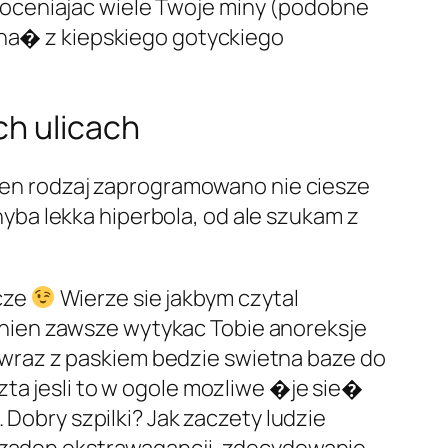
 oceniajac wiele Twoje miny (podobne
sana� z kiepskiego gotyckiego
ch ulicach
o ten rodzaj zaprogramowano nie ciesze
ba lekka hiperbola, od ale szukam z
cze
Wierze sie jakbym czytal
nien zawsze wytykac Tobie anoreksje
wraz z paskiem bedzie swietna baze do
zta jesli to w ogole mozliwe �je sie�
 Dobry szpilki? Jak zaczety ludzie