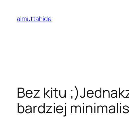
Skip
to
almuttahide
content
Bez kitu ;)Jednak
bardziej minimali