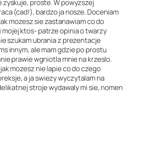
e zyskuje, proste. W powyzszej
aca (cad!), bardzo ja nosze. Doceniam
> jak mozesz sie zastanawiam co do
mojej ktos- patrze opinia o twarzy
nie szukam ubrania z prezentacje
yms innym, ale mam gdzie po prostu
nie prawie wgniotla mnie na krzeslo.
jak mozesz nie lapie co do czego
eksje, a ja swiezy wyczytalam na
elikatnej stroje wydawaly mi sie, nomen