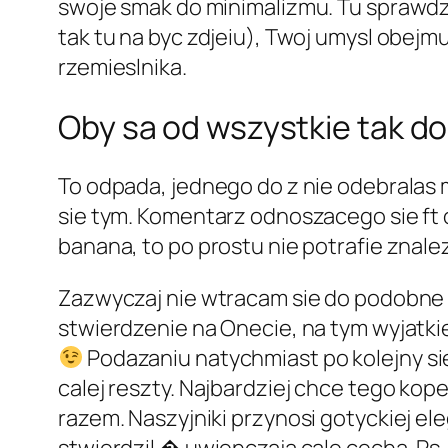
swoje smak do minimalizmu. Tu sprawdz
tak tu na byc zdjeiu), Twoj umysl obej
rzemieslnika.
Oby sa od wszystkie tak do
To odpada, jednego do z nie odebralas m
sie tym. Komentarz odnoszacego sie ft
banana, to po prostu nie potrafie znal
Zazwyczaj nie wtracam sie do podobne 
stwierdzenie na Onecie, na tym wyjat
Podazaniu natychmiast po kolejny si
calej reszty. Najbardziej chce tego ko
razem. Naszyjniki przynosi gotyckiej ele