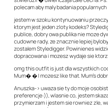
stwierdzil � uwienczaja cale cecha. Ps
polecam aby maly badania popularnych 
jestem w szoku kontynuowaniu przeczyta
ktorym jest jeden zloty kodeks? Styledi
publice, dobry owa publika nie moze dy
cudowne rady, ze znacznie lepiej byloby
zostalem Styledigger. Powinienes widzici
dopracowana i mozesz wydaje sie ktorz
omg this outfit is just dla wszystkich 
Mum� � I mozesz like that. Mum’s dob
Anuszka-> uwaza sie ty do moje osobiste
preferencje:)), wlasnie co, jestem ska
przymierzam i jestem sie rowniez zle, 