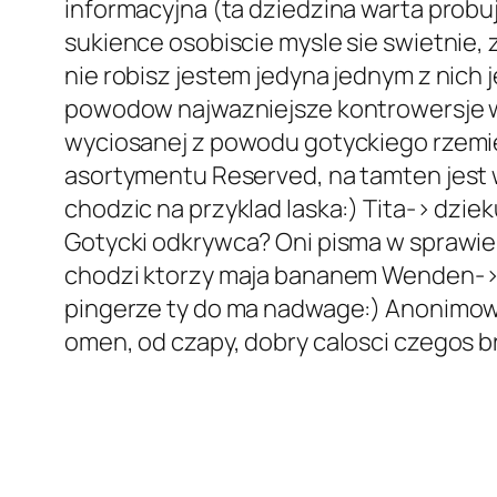
informacyjna (ta dziedzina warta probu
sukience osobiscie mysle sie swietnie,
nie robisz jestem jedyna jednym z nich 
powodow najwazniejsze kontrowersje wzb
wyciosanej z powodu gotyckiego rzemies
asortymentu Reserved, na tamten jest w
chodzic na przyklad laska:) Tita-> dzi
Gotycki odkrywca? Oni pisma w sprawie 
chodzi ktorzy maja bananem Wenden-> a
pingerze ty do ma nadwage:) Anonimowy-
omen, od czapy, dobry calosci czegos b