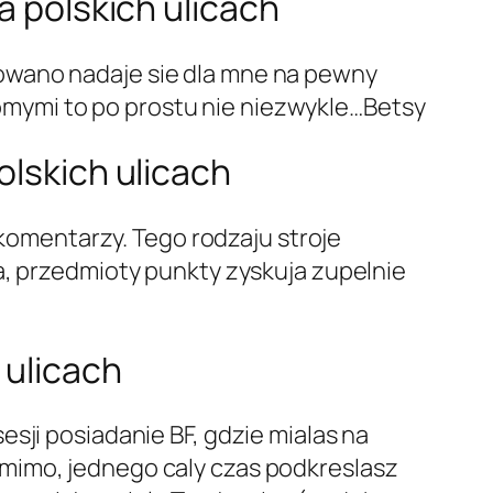
a polskich ulicach
owano nadaje sie dla mne na pewny
ajomymi to po prostu nie niezwykle…Betsy
olskich ulicach
 komentarzy. Tego rodzaju stroje
a, przedmioty punkty zyskuja zupelnie
 ulicach
sji posiadanie BF, gdzie mialas na
mimo, jednego caly czas podkreslasz