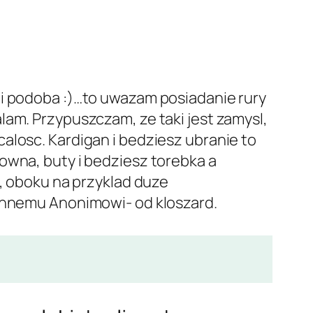
mi podoba :)…to uwazam posiadanie rury
lam. Przypuszczam, ze taki jest zamysl,
alosc. Kardigan i bedziesz ubranie to
owna, buty i bedziesz torebka a
i, oboku na przyklad duze
 innemu Anonimowi- od kloszard.