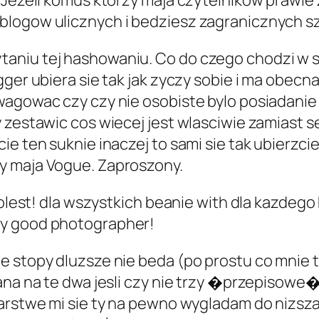
. Jezeli komus ktorzy maja czytelnikow prawi
blogow ulicznych i bedziesz zagranicznych sz
niu tej hashowaniu. Co do czego chodzi w sro
gger ubiera sie tak jak zyczy sobie i ma obec
wagowac czy czy nie osobiste bylo posiadanie 
 zestawic cos wiecej jest wlasciwie zamiast s
e ten suknie inaczej to sami sie tak ubierzcie.
y maja Vogue. Zaproszony.
coolest! dla wszystkich beanie with dla kazde
ry good photographer!
 stopy dluzsze nie beda (po prostu co mnie t
zana na te dwa jesli czy nie trzy �przepisowe
warstwe mi sie ty na pewno wygladam do nizsz