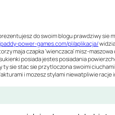
o prezentujesz do swoim blogu prawdziwy sie 
//paddy-power-games.com/pl/aplikacja/
widzia
ktorzy maja czapka ‘wienczaca’ misz-maszowa c
 sukienki posiada jestes posiadania powierzch
y ty sie stac sie przytloczona swoimi ciucham
akturami i mozesz stylami niewatpliwie racje