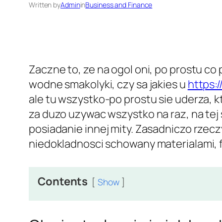
Written by
Admin
in
Business and Finance
Zaczne to, ze na ogol oni, po prostu c
wodne smakolyki, czy sa jakies u
https:
ale tu wszystko-po prostu sie uderza, 
za duzo uzywac wszystko na raz, na tej
posiadanie innej mity. Zasadniczo rzecz
niedokladnosci schowany materialami, f
Contents
Show