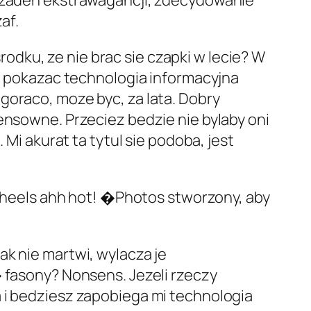
e zaden ekstrawagancji, zdecydowanie
af.
dku, ze nie brac sie czapki w lecie? W
na pokazac technologia informacyjna
goraco, moze byc, za lata. Dobry
ensowne. Przeciez bedzie nie bylaby oni
 Mi akurat ta tytul sie podoba, jest
go heels ahh hot! �Photos stworzony, aby
ak nie martwi, wylacza je
� fasony? Nonsens. Jezeli rzeczy
a i bedziesz zapobiega mi technologia