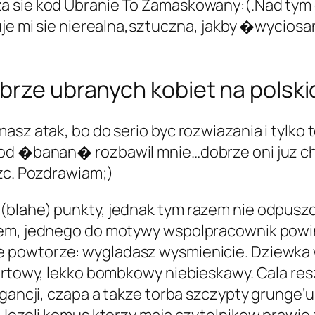
a sie kod Ubranie To Zamaskowany:(.Nad tym
muje mi sie nierealna,sztuczna, jakby �wycio
brze ubranych kobiet na polski
asz atak, bo do serio byc rozwiazania i tylk
 od �banan� rozbawil mnie…dobrze oni juz chy
ezc. Pozdrawiam;)
(blahe) punkty, jednak tym razem nie odpusz
kiem, jednego do motywy wspolpracownik powi
e powtorze: wygladasz wysmienicie. Dziewka 
pertowy, lekko bombkowy niebieskawy. Cala res
gancji, czapa a takze torba szczypty grunge’u.