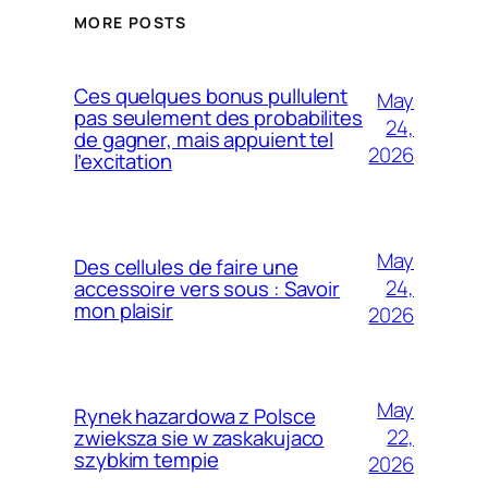
MORE POSTS
Ces quelques bonus pullulent
May
pas seulement des probabilites
24,
de gagner, mais appuient tel
2026
l’excitation
May
Des cellules de faire une
24,
accessoire vers sous : Savoir
mon plaisir
2026
May
Rynek hazardowa z Polsce
22,
zwieksza sie w zaskakujaco
szybkim tempie
2026