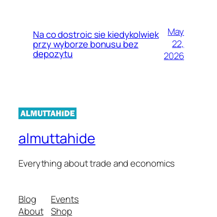
May
Na co dostroic sie kiedykolwiek
22,
przy wyborze bonusu bez
depozytu
2026
almuttahide
Everything about trade and economics
Blog
Events
About
Shop