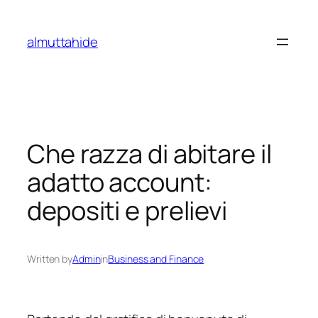
Skip
to
almuttahide
content
Che razza di abitare il
adatto account:
depositi e prelievi
Written by
Admin
in
Business and Finance