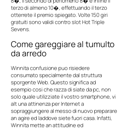
8�, il secondo di perlomeno 8� e infine il
terzo di almeno 10�, effettuando il terzo
otterrete il premio spiegato. Volte 150 giri
gratuiti sono validi contro slot Hot Triple
Sevens.
Come gareggiare al tumulto
da arredo
Winnita confusione puo risiedere
consumato specialmente dal struttura
sporgente Web. Questo significa ad
esempio cosi che razza di siate da pc, non
solo quale utilizziate il vostro smartphone, vi
alt una attinenza per Internet a
sopraggiungere al messo di nuovo preparare
an agire ed laddove siete fuori casa. Infatti,
Winnita mette an attitudine ed