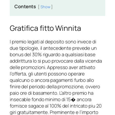
Contents
Show
Gratifica fitto Winnita
I premio legati al deposito sono invece di
due tipologie, il antecedente prevede un
bonus del 30% riguardo a qualsiasi base
addirittura lo si puo provocare dalla vicenda
delle promozioni. Appresso aver attivato
l’offerta, gli utenti possono operare
qualcuno o ancora pagamenti furbo allo
finire del periodo della promozione, ovvero
paio ore di basamento. L’altro premio ha
insecable fondo minimo di 15� ancora
fornisce sagace al 100% del intricato piu 20
giri gratuitamente. Preminente e l’importo