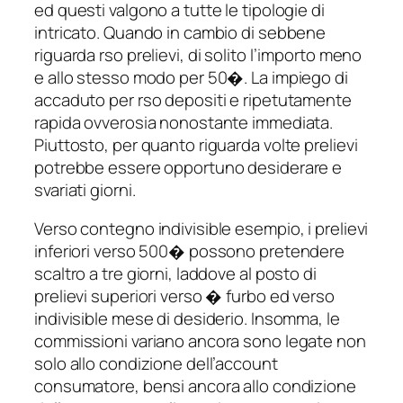
ed questi valgono a tutte le tipologie di
intricato. Quando in cambio di sebbene
riguarda rso prelievi, di solito l’importo meno
e allo stesso modo per 50�. La impiego di
accaduto per rso depositi e ripetutamente
rapida ovverosia nonostante immediata.
Piuttosto, per quanto riguarda volte prelievi
potrebbe essere opportuno desiderare e
svariati giorni.
Verso contegno indivisible esempio, i prelievi
inferiori verso 500� possono pretendere
scaltro a tre giorni, laddove al posto di
prelievi superiori verso � furbo ed verso
indivisible mese di desiderio. Insomma, le
commissioni variano ancora sono legate non
solo allo condizione dell’account
consumatore, bensi ancora allo condizione