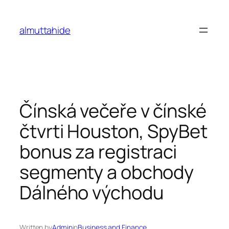
Skip
to
almuttahide
content
Čínská večeře v čínské
čtvrti Houston, SpyBet
bonus za registraci
segmenty a obchody
Dálného východu
Written by
Admin
in
Business and Finance