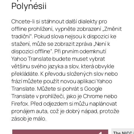
Polynésii
Chcete-li si stáhnout další dialekty pro
offline prohlížení, vypněte zobrazení „Změnit
tradiční“. Pokud slova nejsou k dispozici ke
stažení, může se zobrazit zpráva „Není k
dispozici offline“. Při prvním odemknutí
Yahoo Translate budete muset vybrat
většinu svého jazyka a slov, která obvykle
překládáte. K převodu složených slov nebo
frází můžete použít novou aplikaci Yahoo
Translate. Můžete si pohrát s Google
Translate v prohlížeči, jako je Chrome nebo
Firefox. Před odjezdem si můžu naplánovat
pronájem auta, což je dobrý nápad, protože
zásob je málo.