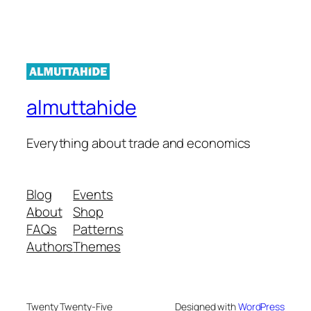
almuttahide
Everything about trade and economics
Blog
Events
About
Shop
FAQs
Patterns
Authors
Themes
Twenty Twenty-Five
Designed with
WordPress