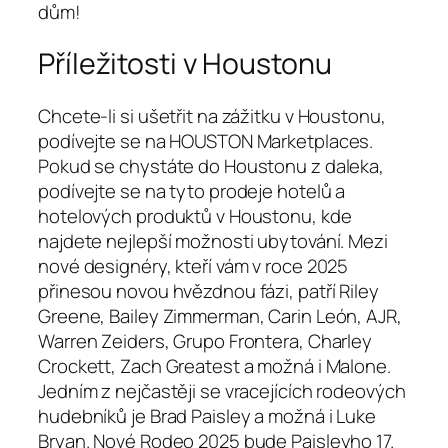
dům!
Příležitosti v Houstonu
Chcete-li si ušetřit na zážitku v Houstonu,
podívejte se na HOUSTON Marketplaces.
Pokud se chystáte do Houstonu z daleka,
podívejte se na tyto prodeje hotelů a
hotelových produktů v Houstonu, kde
najdete nejlepší možnosti ubytování. Mezi
nové designéry, kteří vám v roce 2025
přinesou novou hvězdnou fázi, patří Riley
Greene, Bailey Zimmerman, Carin León, AJR,
Warren Zeiders, Grupo Frontera, Charley
Crockett, Zach Greatest a možná i Malone.
Jedním z nejčastěji se vracejících rodeových
hudebníků je Brad Paisley a možná i Luke
Bryan. Nové Rodeo 2025 bude Paisleyho 17.