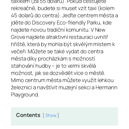
taxíkem (za 55 dolarů). Pokud cestujete
rekreačně, budete si muset vzít taxi (kolem
45 dolarů do centra). Jeďte centrem města a
jděte do Discovery Eco-friendly Parku, kde
najdete novou tradiční komunitu.
V New
Grove najdete atraktivní restauraci uvnitř
hřiště, která by mohla být skvělým místem k
večeři. Můžete se také vydat do centra
města díky procházkám s možností
stahování hudby – je to velmi skvělá
možnost, jak se dozvědět více o městě.
Mimo centrum města můžete využít lehkou
železnici a navštívit muzejní sekci a Hermann
Playground.
Contents
Show