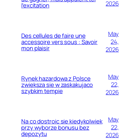
2026
l’excitation
May
Des cellules de faire une
24,
accessoire vers sous : Savoir
mon plaisir
2026
May
Rynek hazardowa z Polsce
22,
zwieksza sie w zaskakujaco
szybkim tempie
2026
May
Na co dostroic sie kiedykolwiek
22,
przy wyborze bonusu bez
depozytu
2026