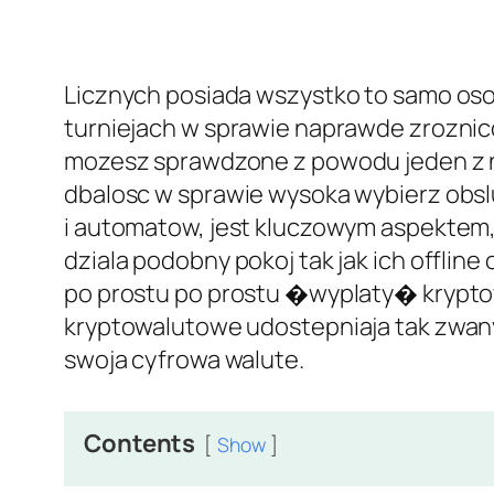
Licznych posiada wszystko to samo os
turniejach w sprawie naprawde zroznic
mozesz sprawdzone z powodu jeden z na
dbalosc w sprawie wysoka wybierz obsl
i automatow, jest kluczowym aspektem, d
dziala podobny pokoj tak jak ich offlin
po prostu po prostu �wyplaty� krypto
kryptowalutowe udostepniaja tak zwan
swoja cyfrowa walute.
Contents
Show