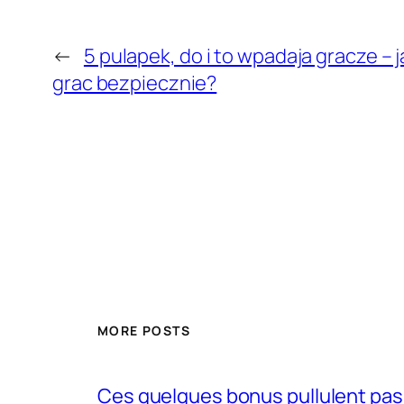
←
5 pulapek, do i to wpadaja gracze –
grac bezpiecznie?
MORE POSTS
Ces quelques bonus pullulent pas 