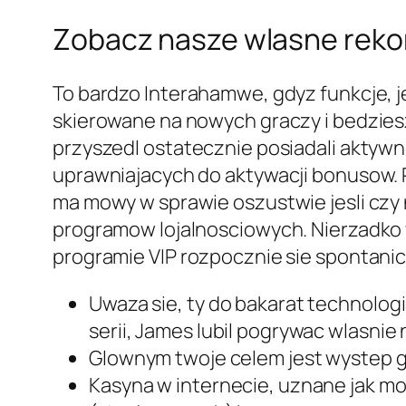
Zobacz nasze wlasne rekom
To bardzo Interahamwe, gdyz funkcje, 
skierowane na nowych graczy i bedzie
przyszedl ostatecznie posiadali akty
uprawniajacych do aktywacji bonusow. P
ma mowy w sprawie oszustwie jesli czy 
programow lojalnosciowych. Nierzadko
programie VIP rozpocznie sie spontani
Uwaza sie, ty do bakarat technolog
serii, James lubil pogrywac wlasnie 
Glownym twoje celem jest wystep g
Kasyna w internecie, uznane jak m