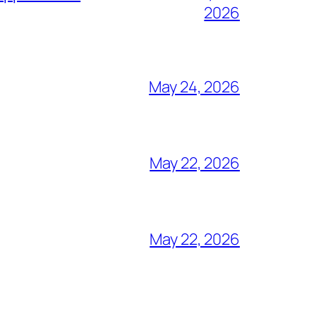
2026
May 24, 2026
May 22, 2026
May 22, 2026