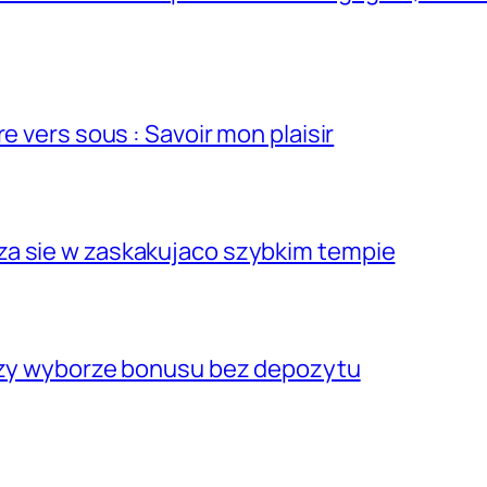
e vers sous : Savoir mon plaisir
za sie w zaskakujaco szybkim tempie
przy wyborze bonusu bez depozytu