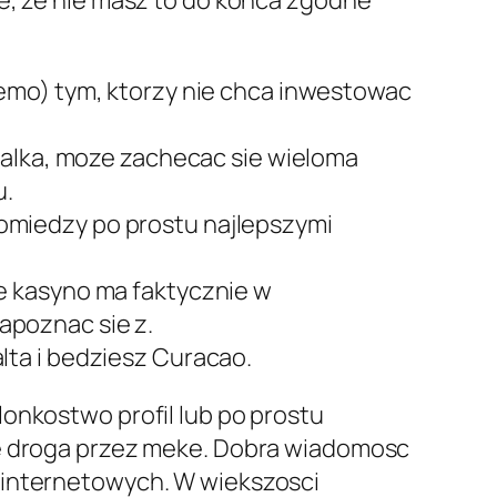
emo) tym, ktorzy nie chca inwestowac
kalka, moze zachecac sie wieloma
u.
omiedzy po prostu najlepszymi
e kasyno ma faktycznie w
zapoznac sie z.
ta i bedziesz Curacao.
onkostwo profil lub po prostu
ie droga przez meke. Dobra wiadomosc
 internetowych. W wiekszosci