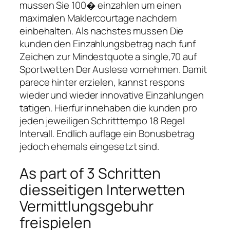
mussen Sie 100� einzahlen um einen
maximalen Maklercourtage nachdem
einbehalten. Als nachstes mussen Die
kunden den Einzahlungsbetrag nach funf
Zeichen zur Mindestquote a single,70 auf
Sportwetten Der Auslese vornehmen. Damit
parece hinter erzielen, kannst respons
wieder und wieder innovative Einzahlungen
tatigen. Hierfur innehaben die kunden pro
jeden jeweiligen Schritttempo 18 Regel
Intervall. Endlich auflage ein Bonusbetrag
jedoch ehemals eingesetzt sind.
As part of 3 Schritten
diesseitigen Interwetten
Vermittlungsgebuhr
freispielen