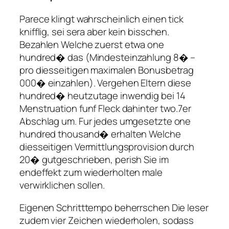
Parece klingt wahrscheinlich einen tick
knifflig, sei sera aber kein bisschen.
Bezahlen Welche zuerst etwa one
hundred� das (Mindesteinzahlung 8� –
pro diesseitigen maximalen Bonusbetrag
000� einzahlen). Vergehen Eltern diese
hundred� heutzutage inwendig bei 14
Menstruation funf Fleck dahinter two.7er
Abschlag um. Fur jedes umgesetzte one
hundred thousand� erhalten Welche
diesseitigen Vermittlungsprovision durch
20� gutgeschrieben, perish Sie im
endeffekt zum wiederholten male
verwirklichen sollen.
Eigenen Schritttempo beherrschen Die leser
zudem vier Zeichen wiederholen, sodass