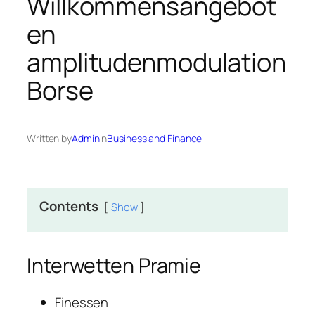
Willkommensangebot
en
amplitudenmodulation
Borse
Written by
Admin
in
Business and Finance
Contents
Show
Interwetten Pramie
Finessen