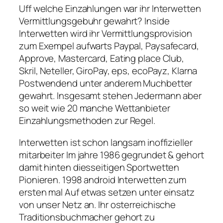
Uff welche Einzahlungen war ihr Interwetten
Vermittlungsgebuhr gewahrt? Inside
Interwetten wird ihr Vermittlungsprovision
zum Exempel aufwarts Paypal, Paysafecard,
Approve, Mastercard, Eating place Club,
Skril, Neteller, GiroPay, eps, ecoPayz, Klarna
Postwendend unter anderem Muchbetter
gewahrt. Insgesamt stehen Jedermann aber
so weit wie 20 manche Wettanbieter
Einzahlungsmethoden zur Regel.
Interwetten ist schon langsam inoffizieller
mitarbeiter Im jahre 1986 gegrundet & gehort
damit hinten diesseitigen Sportwetten
Pionieren. 1998 android Interwetten zum
ersten mal Auf etwas setzen unter einsatz
von unser Netz an. Ihr osterreichische
Traditionsbuchmacher gehort zu