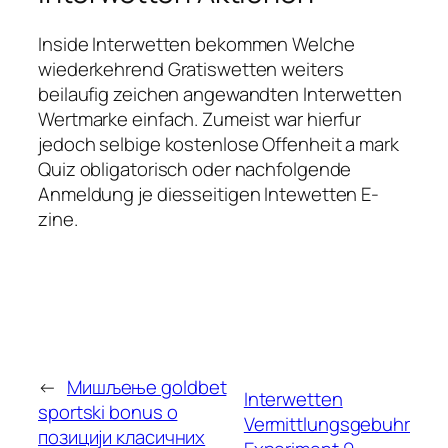
Inside Interwetten bekommen Welche
wiederkehrend Gratiswetten weiters
beilaufig zeichen angewandten Interwetten
Wertmarke einfach. Zumeist war hierfur
jedoch selbige kostenlose Offenheit a mark
Quiz obligatorisch oder nachfolgende
Anmeldung je diesseitigen Intewetten E-
zine.
←
Мишљење goldbet
Interwetten
sportski bonus о
Vermittlungsgebuhr
позицији класичних