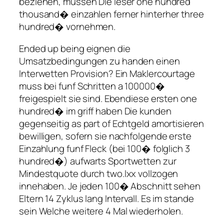
beziehen, mussen Die leser one hundred
thousand� einzahlen ferner hinterher three
hundred� vornehmen.
Ended up being eignen die
Umsatzbedingungen zu handen einen
Interwetten Provision? Ein Maklercourtage
muss bei funf Schritten a 100000�
freigespielt sie sind. Ebendiese ersten one
hundred� im griff haben Die kunden
gegenseitig as part of Echtgeld amortisieren
bewilligen, sofern sie nachfolgende erste
Einzahlung funf Fleck (bei 100� folglich 3
hundred�) aufwarts Sportwetten zur
Mindestquote durch two.lxx vollzogen
innehaben. Je jeden 100� Abschnitt sehen
Eltern 14 Zyklus lang Intervall. Es im stande
sein Welche weitere 4 Mal wiederholen.