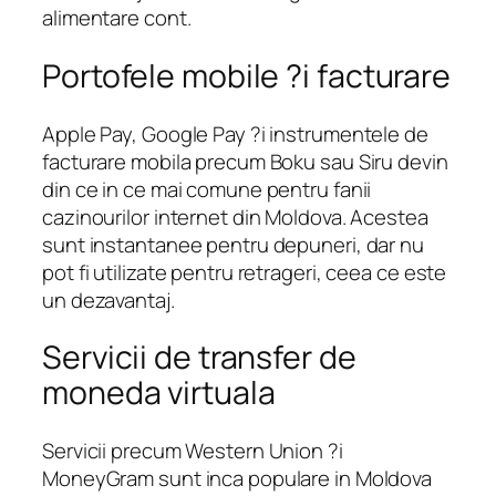
alimentare cont.
Portofele mobile ?i facturare
Apple Pay, Google Pay ?i instrumentele de
facturare mobila precum Boku sau Siru devin
din ce in ce mai comune pentru fanii
cazinourilor internet din Moldova. Acestea
sunt instantanee pentru depuneri, dar nu
pot fi utilizate pentru retrageri, ceea ce este
un dezavantaj.
Servicii de transfer de
moneda virtuala
Servicii precum Western Union ?i
MoneyGram sunt inca populare in Moldova