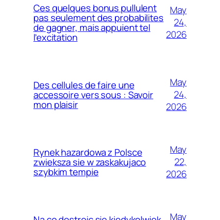
Ces quelques bonus pullulent
May
pas seulement des probabilites
24,
de gagner, mais appuient tel
2026
l’excitation
May
Des cellules de faire une
24,
accessoire vers sous : Savoir
mon plaisir
2026
May
Rynek hazardowa z Polsce
22,
zwieksza sie w zaskakujaco
szybkim tempie
2026
May
Na co dostroic sie kiedykolwiek