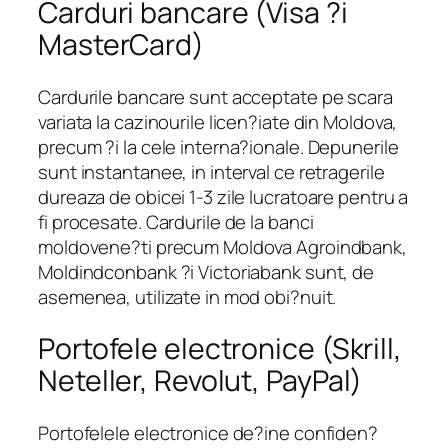
Carduri bancare (Visa ?i
MasterCard)
Cardurile bancare sunt acceptate pe scara
variata la cazinourile licen?iate din Moldova,
precum ?i la cele interna?ionale. Depunerile
sunt instantanee, in interval ce retragerile
dureaza de obicei 1-3 zile lucratoare pentru a
fi procesate. Cardurile de la banci
moldovene?ti precum Moldova Agroindbank,
Moldindconbank ?i Victoriabank sunt, de
asemenea, utilizate in mod obi?nuit.
Portofele electronice (Skrill,
Neteller, Revolut, PayPal)
Portofelele electronice de?ine confiden?