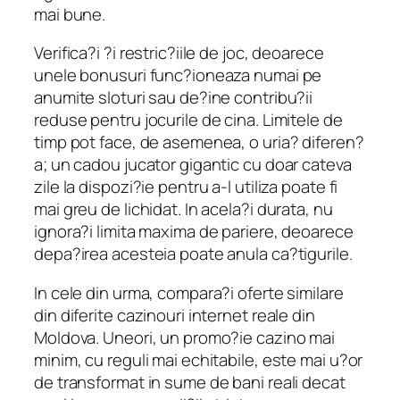
mai bune.
Verifica?i ?i restric?iile de joc, deoarece
unele bonusuri func?ioneaza numai pe
anumite sloturi sau de?ine contribu?ii
reduse pentru jocurile de cina. Limitele de
timp pot face, de asemenea, o uria? diferen?
a; un cadou jucator gigantic cu doar cateva
zile la dispozi?ie pentru a-l utiliza poate fi
mai greu de lichidat. In acela?i durata, nu
ignora?i limita maxima de pariere, deoarece
depa?irea acesteia poate anula ca?tigurile.
In cele din urma, compara?i oferte similare
din diferite cazinouri internet reale din
Moldova. Uneori, un promo?ie cazino mai
minim, cu reguli mai echitabile, este mai u?or
de transformat in sume de bani reali decat