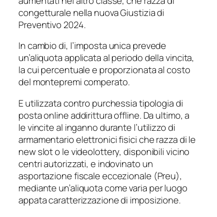
aumentati nel altro classe, che razza di
congetturale nella nuova Giustizia di
Preventivo 2024.
In cambio di, l’imposta unica prevede
un’aliquota applicata al periodo della vincita,
la cui percentuale e proporzionata al costo
del montepremi comperato.
E utilizzata contro purchessia tipologia di
posta online addirittura offline. Da ultimo, a
le vincite al inganno durante l’utilizzo di
armamentario elettronici fisici che razza di le
new slot o le videolottery, disponibili vicino
centri autorizzati, e indovinato un
asportazione fiscale eccezionale (Preu),
mediante un’aliquota come varia per luogo
appata caratterizzazione di imposizione.