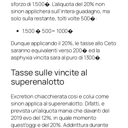
sforzo di 1.500�. L’aliquota del 20% non
sinon applichera sull’intera guadagno, ma
solo sulla restante, tolti volte 500�:
1.500 � 500= 1000�
Dunque applicando il 20%, le tasse allo Ceto
saranno equivalenti verso 200� ed la
asphyxia vincita sara al puro di 1300�.
Tasse sulle vincite al
superenalotto
Excretion chiacchierata cosi e colui come
sinon applica al superenalotto. Difatti, e
prevista un’aliquota mania che davanti del
2019 evo del 12%, in quale momento
quest’oggi e del 20%. Addirittura durante