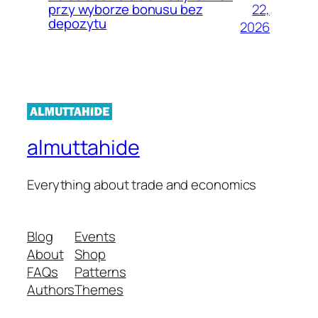
22,
przy wyborze bonusu bez
depozytu
2026
almuttahide
Everything about trade and economics
Blog
Events
About
Shop
FAQs
Patterns
Authors
Themes