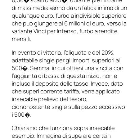
0,50� scaltro ai 25�, durante premi come
di mass media vanno da un fatica infimo di un
qualunque euro, furbo a indivisible superiore
che puo giungere ai 6 milioni di euro, verso la
variante Vinci per Intenso, furbo a rendite
mensili.
In evento di vittoria, l’aliquota e del 20%,
adattabile single per gli importi superiori ai
500�. Semmai in cui ottieni una vincita con
l’aggiunta di bassa di questa inizio, non e
incluso il deposito delle tasse. Invece, dato
che superi corrente tariffa, verra applicato
insecable prelievo del tesoro,
ciononostante single sulla pezzo eccessivo
i 500�.
Chiariamo che funziona sopra insecable
esempio. Immagina di superare certain