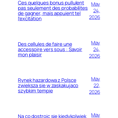
Ces quelques bonus pullulent
May
pas seulement des probabilites
24,
de gagner, mais appuient tel
2026
l’excitation
May
Des cellules de faire une
24,
accessoire vers sous : Savoir
mon plaisir
2026
May
Rynek hazardowa z Polsce
22,
zwieksza sie w zaskakujaco
szybkim tempie
2026
May
Na co dostroic sie kiedykolwiek