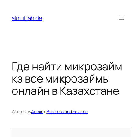
Skip
to
almuttahide
content
Где найти микрозайм
кз все микрозаймы
онлайн в Казахстане
Written by
Admin
in
Business and Finance