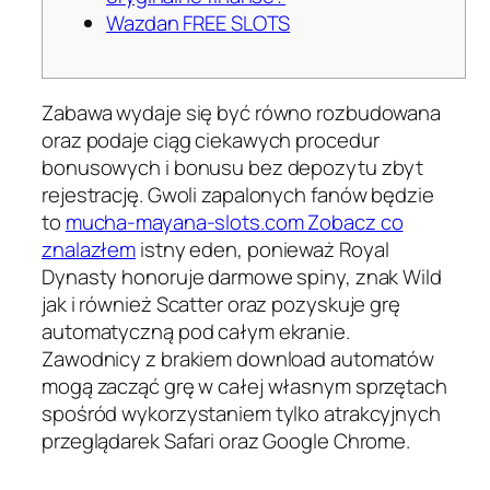
Wazdan FREE SLOTS
Zabawa wydaje się być równo rozbudowana
oraz podaje ciąg ciekawych procedur
bonusowych i bonusu bez depozytu zbyt
rejestrację. Gwoli zapalonych fanów będzie
to
mucha-mayana-slots.com Zobacz co
znalazłem
istny eden, ponieważ Royal
Dynasty honoruje darmowe spiny, znak Wild
jak i również Scatter oraz pozyskuje grę
automatyczną pod całym ekranie.
Zawodnicy z brakiem download automatów
mogą zacząć grę w całej własnym sprzętach
spośród wykorzystaniem tylko atrakcyjnych
przeglądarek Safari oraz Google Chrome.