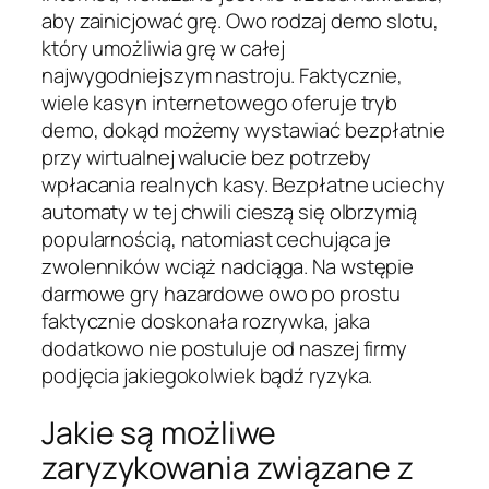
aby zainicjować grę. Owo rodzaj demo slotu,
który umożliwia grę w całej
najwygodniejszym nastroju. Faktycznie,
wiele kasyn internetowego oferuje tryb
demo, dokąd możemy wystawiać bezpłatnie
przy wirtualnej walucie bez potrzeby
wpłacania realnych kasy. Bezpłatne uciechy
automaty w tej chwili cieszą się olbrzymią
popularnością, natomiast cechująca je
zwolenników wciąż nadciąga. Na wstępie
darmowe gry hazardowe owo po prostu
faktycznie doskonała rozrywka, jaka
dodatkowo nie postuluje od naszej firmy
podjęcia jakiegokolwiek bądź ryzyka.
Jakie są możliwe
zaryzykowania związane z