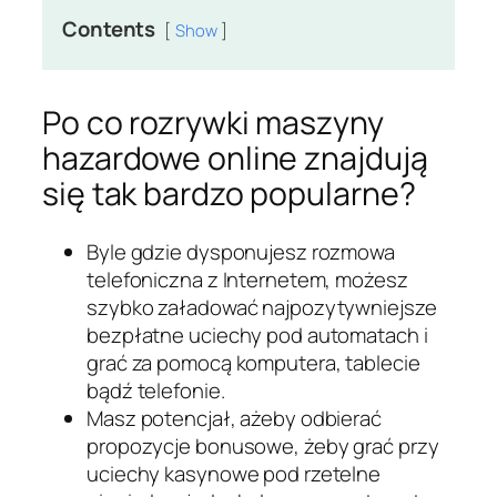
Contents
Show
Po co rozrywki maszyny
hazardowe online znajdują
się tak bardzo popularne?
Byle gdzie dysponujesz rozmowa
telefoniczna z Internetem, możesz
szybko załadować najpozytywniejsze
bezpłatne uciechy pod automatach i
grać za pomocą komputera, tablecie
bądź telefonie.
Masz potencjał, ażeby odbierać
propozycje bonusowe, żeby grać przy
uciechy kasynowe pod rzetelne