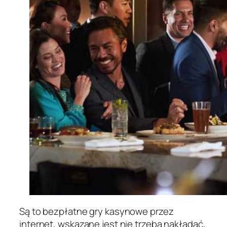
Są to bezpłatne gry kasynowe przez
internet, wskazane jest nie trzeba nakładać,