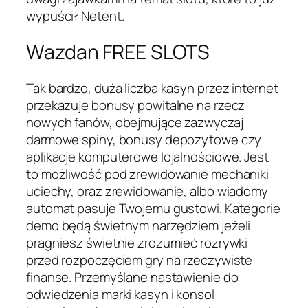
wypuścił Netent.
Wazdan FREE SLOTS
Tak bardzo, duża liczba kasyn przez internet
przekazuje bonusy powitalne na rzecz
nowych fanów, obejmujące zazwyczaj
darmowe spiny, bonusy depozytowe czy
aplikacje komputerowe lojalnościowe. Jest
to możliwość pod zrewidowanie mechaniki
uciechy, oraz zrewidowanie, albo wiadomy
automat pasuje Twojemu gustowi. Kategorie
demo będą świetnym narzędziem jeżeli
pragniesz świetnie zrozumieć rozrywki
przed rozpoczęciem gry na rzeczywiste
finanse. Przemyślane nastawienie do
odwiedzenia marki kasyn i konsol