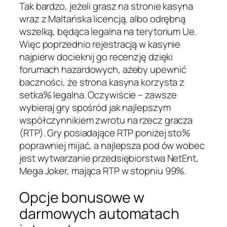
Tak bardzo, jeżeli grasz na stronie kasyna
wraz z Maltańska licencją, albo odrębną
wszelką, będąca legalna na terytorium Ue.
Więc poprzednio rejestracją w kasynie
najpierw docieknij go recenzję dzięki
forumach hazardowych, ażeby upewnić
baczności, że strona kasyna korzysta z
setka% legalna. Oczywiście – zawsze
wybieraj gry spośród jak najlepszym
współczynnikiem zwrotu na rzecz gracza
(RTP). Gry posiadające RTP poniżej sto%
poprawniej mijać, a najlepsza pod ów wobec
jest wytwarzanie przedsiębiorstwa NetEnt,
Mega Joker, mająca RTP w stopniu 99%.
Opcje bonusowe w
darmowych automatach