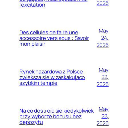
2026
l’excitation
May
Des cellules de faire une
24,
accessoire vers sous : Savoir
mon plaisir
2026
May
Rynek hazardowa z Polsce
22,
zwieksza sie w zaskakujaco
szybkim tempie
2026
May
Na co dostroic sie kiedykolwiek
22,
przy wyborze bonusu bez
depozytu
2026