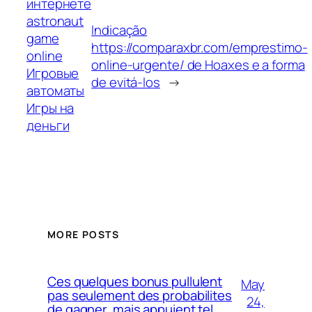
интернете
astronaut
Indicação
game
https://comparaxbr.com/emprestimo-
online
online-urgente/ de Hoaxes e a forma
Игровые
de evitá-los
→
автоматы
Игры на
деньги
MORE POSTS
Ces quelques bonus pullulent
May
pas seulement des probabilites
24,
de gagner, mais appuient tel