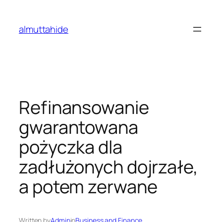
Skip
to
almuttahide
content
Refinansowanie
gwarantowana
pożyczka dla
zadłużonych dojrzałe,
a potem zerwane
Written by
Admin
in
Business and Finance