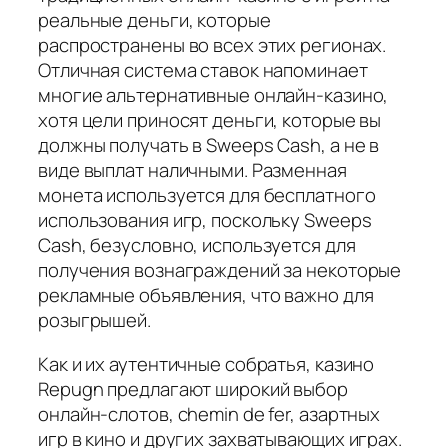
реальные деньги, которые
распространены во всех этих регионах.
Отличная система ставок напоминает
многие альтернативные онлайн-казино,
хотя цели приносят деньги, которые вы
должны получать в Sweeps Cash, а не в
виде выплат наличными. Разменная
монета используется для бесплатного
использования игр, поскольку Sweeps
Cash, безусловно, используется для
получения вознаграждений за некоторые
рекламные объявления, что важно для
розыгрышей.
Как и их аутентичные собратья, казино
Repugn предлагают широкий выбор
онлайн-слотов, chemin de fer, азартных
игр в кино и других захватывающих играх.