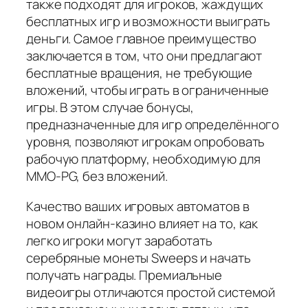
также подходят для игроков, жаждущих
бесплатных игр и возможности выиграть
деньги. Самое главное преимущество
заключается в том, что они предлагают
бесплатные вращения, не требующие
вложений, чтобы играть в ограниченные
игры. В этом случае бонусы,
предназначенные для игр определённого
уровня, позволяют игрокам опробовать
рабочую платформу, необходимую для
MMO-PG, без вложений.
Качество ваших игровых автоматов в
новом онлайн-казино влияет на то, как
легко игроки могут заработать
серебряные монеты Sweeps и начать
получать награды. Премиальные
видеоигры отличаются простой системой