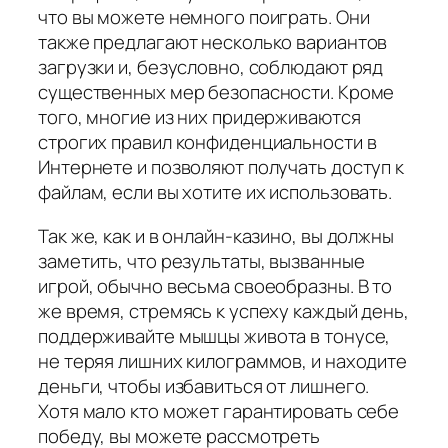
что вы можете немного поиграть. Они
также предлагают несколько вариантов
загрузки и, безусловно, соблюдают ряд
существенных мер безопасности. Кроме
того, многие из них придерживаются
строгих правил конфиденциальности в
Интернете и позволяют получать доступ к
файлам, если вы хотите их использовать.
Так же, как и в онлайн-казино, вы должны
заметить, что результаты, вызванные
игрой, обычно весьма своеобразны. В то
же время, стремясь к успеху каждый день,
поддерживайте мышцы живота в тонусе,
не теряя лишних килограммов, и находите
деньги, чтобы избавиться от лишнего.
Хотя мало кто может гарантировать себе
победу, вы можете рассмотреть