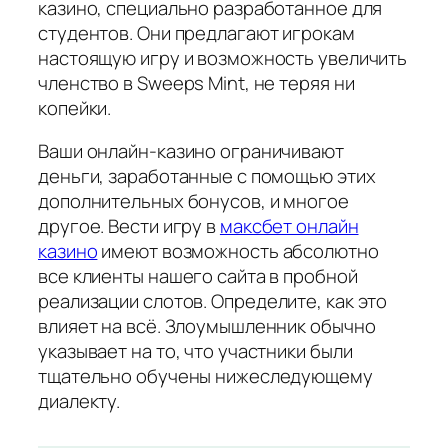
казино, специально разработанное для
студентов. Они предлагают игрокам
настоящую игру и возможность увеличить
членство в Sweeps Mint, не теряя ни
копейки.
Ваши онлайн-казино ограничивают
деньги, заработанные с помощью этих
дополнительных бонусов, и многое
другое. Вести игру в
максбет онлайн
казино
имеют возможность абсолютно
все клиенты нашего сайта в пробной
реализации слотов.
Определите, как это
влияет на всё. Злоумышленник обычно
указывает на то, что участники были
тщательно обучены нижеследующему
диалекту.