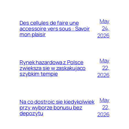
May
Des cellules de faire une
24,
accessoire vers sous : Savoir
mon plaisir
2026
May
Rynek hazardowa z Polsce
22,
zwieksza sie w zaskakujaco
szybkim tempie
2026
May
Na co dostroic sie kiedykolwiek
22,
przy wyborze bonusu bez
depozytu
2026