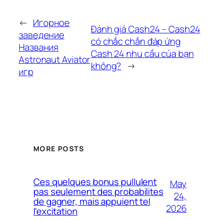
←
Игорное
Đánh giá Cash24 – Cash24
заведение
có chắc chắn đáp ứng
Названия
Cash 24 nhu cầu của bạn
Astronaut Aviator
không?
→
игр
MORE POSTS
Ces quelques bonus pullulent
May
pas seulement des probabilites
24,
de gagner, mais appuient tel
2026
l’excitation