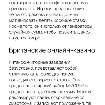
подтвердить свою профессиональную
пригодность. Игроки, предлагающие
чёткую страховку выплат, должны
мотивировать делать хорошие ставки.
Кроме того, они используют генераторы
случайных сумм, чтобы повысить шансы
на успех в игре.
Британские онлайн-казино
Китайские игорные заведения,
безусловно, представляют собой
отличную категорию для поиска
подходящего варианта ставок. Они
предлагают широкий выбор MMORPG и
предлагают подробную рекламу. Многие
рекламируют сайты, открываемые со
смартфона, и запускают приложения, так