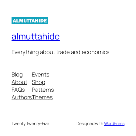
almuttahide
Everything about trade and economics
Blog
Events
About
Shop
FAQs
Patterns
Authors
Themes
Twenty Twenty-Five
Designed with
WordPress