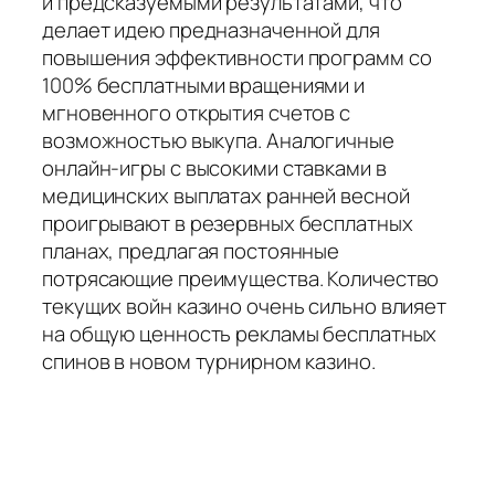
и предсказуемыми результатами, что
делает идею предназначенной для
повышения эффективности программ со
100% бесплатными вращениями и
мгновенного открытия счетов с
возможностью выкупа. Аналогичные
онлайн-игры с высокими ставками в
медицинских выплатах ранней весной
проигрывают в резервных бесплатных
планах, предлагая постоянные
потрясающие преимущества. Количество
текущих войн казино очень сильно влияет
на общую ценность рекламы бесплатных
спинов в новом турнирном казино.