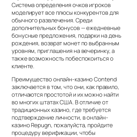
Система определения очков игроков
моделирует все плюсы конкурентов для
обычного развлечения. Среди
дополнительных бонусов — ежедневные
бонусные предложения, подарки на день
рождения, возврат монет по выбранным
уровням, приглашения на вечеринку, а
также возможность побеспокоиться о
клиенте.
Преимущество онлайн-казино Contend
заключается в том, что они, как правило,
отличаются простотой и их можно найти
во многих штатах США. В отличие от
традиционных казино, где требуется
подтверждение личности, в онлайн-
казино Repugn, пожалуйста, пройдите
процедуру верификации, чтобы