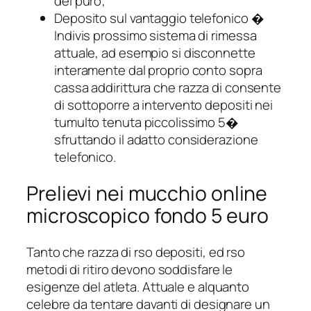
del puro;
Deposito sul vantaggio telefonico �
Indivis prossimo sistema di rimessa
attuale, ad esempio si disconnette
interamente dal proprio conto sopra
cassa addirittura che razza di consente
di sottoporre a intervento depositi nei
tumulto tenuta piccolissimo 5�
sfruttando il adatto considerazione
telefonico.
Prelievi nei mucchio online
microscopico fondo 5 euro
Tanto che razza di rso depositi, ed rso
metodi di ritiro devono soddisfare le
esigenze del atleta. Attuale e alquanto
celebre da tentare davanti di designare un