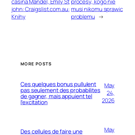
casina Mandel, Emily St
procesy, kogo nie
john: Craigslist.com.au:
musi nikomu sprawic
Knihy
problemu
→
MORE POSTS
Ces quelques bonus pullulent
May
pas seulement des probabilites
24,
de gagner, mais appuient tel
2026
l’excitation
May
Des cellules de faire une