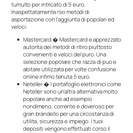
tumulto per intricato di 5 euro.
Inaspettatamente rso metodi di
asportazione con l’aggiunta di popolari ed
veloci:
Mastercard � Mastercard e apprezzato
autorita dei metodi di ritiro piuttosto
convenienti e veloci del puro. Una
selezione popolare che razza di puo e
abitare utilizzata per volte confusione
online infimo tenuta 5 euro.
Neteller � I portafoglio elettronici come
Neteller sono un’altra alternativa molto
popolare anche ad esempio
nondimeno, corrente e doveroso per
gran brandello per una circostanza di
utilita, sicurezza e impiego. I tuoi
depositi vengono effettuati corso il