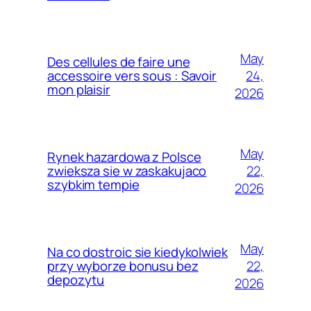
May
Des cellules de faire une
24,
accessoire vers sous : Savoir
mon plaisir
2026
May
Rynek hazardowa z Polsce
22,
zwieksza sie w zaskakujaco
szybkim tempie
2026
May
Na co dostroic sie kiedykolwiek
22,
przy wyborze bonusu bez
depozytu
2026