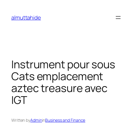
Skip
to
almuttahide
content
Instrument pour sous
Cats emplacement
aztec treasure avec
IGT
Written by
Admin
in
Business and Finance