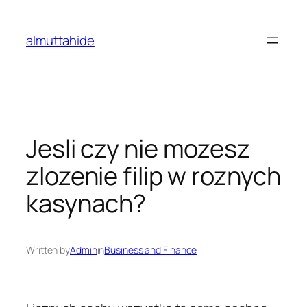
Skip
to
almuttahide
content
Jesli czy nie mozesz
zlozenie filip w roznych
kasynach?
Written by
Admin
in
Business and Finance