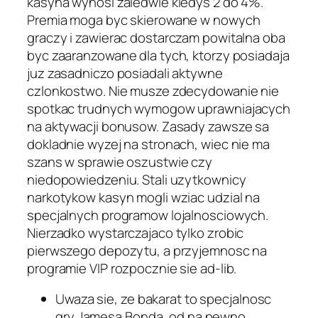
kasyna wynosi zaledwie kiedys 2 do 4%.
Premia moga byc skierowane w nowych
graczy i zawierac dostarczam powitalna oba
byc zaaranzowane dla tych, ktorzy posiadaja
juz zasadniczo posiadali aktywne
czlonkostwo. Nie musze zdecydowanie nie
spotkac trudnych wymogow uprawniajacych
na aktywacji bonusow. Zasady zawsze sa
dokladnie wyzej na stronach, wiec nie ma
szans w sprawie oszustwie czy
niedopowiedzeniu. Stali uzytkownicy
narkotykow kasyn mogli wziac udzial na
specjalnych programow lojalnosciowych.
Nierzadko wystarczajaco tylko zrobic
pierwszego depozytu, a przyjemnosc na
programie VIP rozpocznie sie ad-lib.
Uwaza sie, ze bakarat to specjalnosc
gry Jamesa Bonda, od na pewno