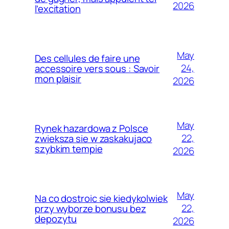
2026
l’excitation
May
Des cellules de faire une
24,
accessoire vers sous : Savoir
mon plaisir
2026
May
Rynek hazardowa z Polsce
22,
zwieksza sie w zaskakujaco
szybkim tempie
2026
May
Na co dostroic sie kiedykolwiek
22,
przy wyborze bonusu bez
depozytu
2026