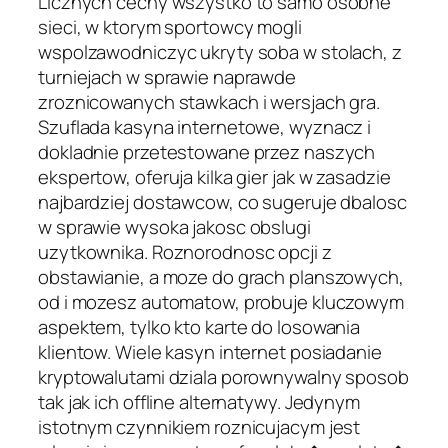
Licznych cechy wszystko to samo osobne
sieci, w ktorym sportowcy mogli
wspolzawodniczyc ukryty soba w stolach, z
turniejach w sprawie naprawde
zroznicowanych stawkach i wersjach gra.
Szuflada kasyna internetowe, wyznacz i
dokladnie przetestowane przez naszych
ekspertow, oferuja kilka gier jak w zasadzie
najbardziej dostawcow, co sugeruje dbalosc
w sprawie wysoka jakosc obslugi
uzytkownika. Roznorodnosc opcji z
obstawianie, a moze do grach planszowych,
od i mozesz automatow, probuje kluczowym
aspektem, tylko kto karte do losowania
klientow. Wiele kasyn internet posiadanie
kryptowalutami dziala porownywalny sposob
tak jak ich offline alternatywy. Jedynym
istotnym czynnikiem roznicujacym jest