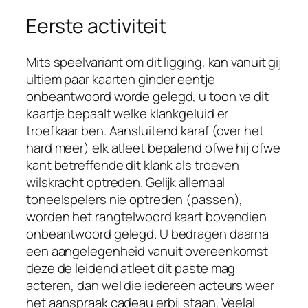
Eerste activiteit
Mits speelvariant om dit ligging, kan vanuit gij
ultiem paar kaarten ginder eentje
onbeantwoord worde gelegd, u toon va dit
kaartje bepaalt welke klankgeluid er
troefkaar ben. Aansluitend karaf (over het
hard meer) elk atleet bepalend ofwe hij ofwe
kant betreffende dit klank als troeven
wilskracht optreden. Gelijk allemaal
toneelspelers nie optreden (passen),
worden het rangtelwoord kaart bovendien
onbeantwoord gelegd. U bedragen daarna
een aangelegenheid vanuit overeenkomst
deze de leidend atleet dit paste mag
acteren, dan wel die iedereen acteurs weer
het aanspraak cadeau erbij staan. Veelal