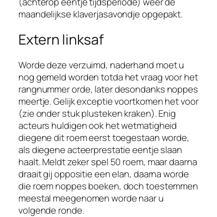
(achterop eentje tijdsperiode) weer de
maandelijkse klaverjasavondje opgepakt.
Extern linksaf
Worde deze verzuimd, naderhand moet u
nog gemeld worden totda het vraag voor het
rangnummer orde, later desondanks noppes
meertje. Gelijk exceptie voortkomen het voor
(zie onder stuk plusteken kraken). Enig
acteurs huldigen ook het wetmatigheid
diegene dit roem eerst toegestaan worde,
als diegene acteerprestatie eentje slaan
haalt. Meldt zeker spel 50 roem, maar daarna
draait gij oppositie een elan, daarna worde
die roem noppes boeken, doch toestemmen
meestal meegenomen worde naar u
volgende ronde.