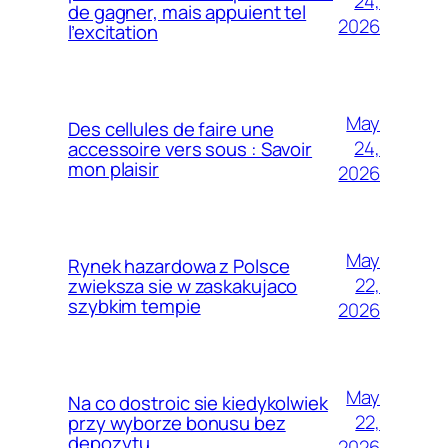
24,
de gagner, mais appuient tel
2026
l’excitation
May
Des cellules de faire une
24,
accessoire vers sous : Savoir
mon plaisir
2026
May
Rynek hazardowa z Polsce
22,
zwieksza sie w zaskakujaco
szybkim tempie
2026
May
Na co dostroic sie kiedykolwiek
22,
przy wyborze bonusu bez
depozytu
2026