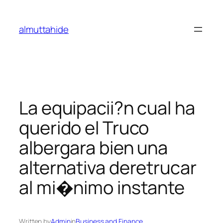
Skip
to
almuttahide
content
La equipacii?n cual ha
querido el Truco
albergara bien una
alternativa deretrucar
al mi�nimo instante
Written by
Admin
in
Business and Finance