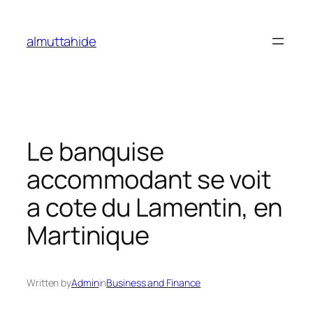
Skip
to
almuttahide
content
Le banquise
accommodant se voit
a cote du Lamentin, en
Martinique
Written by
Admin
in
Business and Finance