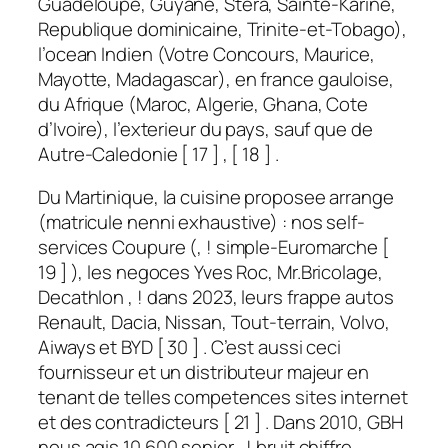
Guadeloupe, Guyane, Stera, Sainte-Karine,
Republique dominicaine, Trinite-et-Tobago),
l’ocean Indien (Votre Concours, Maurice,
Mayotte, Madagascar), en france gauloise,
du Afrique (Maroc, Algerie, Ghana, Cote
d’Ivoire), l’exterieur du pays, sauf que de
Autre-Caledonie [ 17 ] , [ 18 ] .
Du Martinique, la cuisine proposee arrange
(matricule nenni exhaustive) : nos self-
services Coupure (, ! simple-Euromarche [
19 ] ), les negoces Yves Roc, Mr.Bricolage,
Decathlon , ! dans 2023, leurs frappe autos
Renault, Dacia, Nissan, Tout-terrain, Volvo,
Aiways et BYD [ 30 ] . C’est aussi ceci
fournisseur et un distributeur majeur en
tenant de telles competences sites internet
et des contradicteurs [ 21 ] . Dans 2010, GBH
nous agis 10 600 senior , ! bruit chiffre