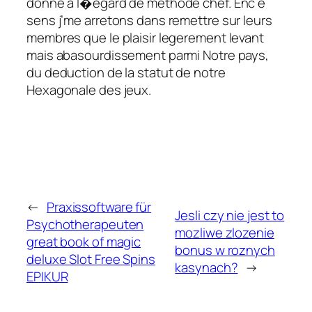
donne a l�egard de methode chef. Enc e
sens j’me arretons dans remettre sur leurs
membres que le plaisir legerement levant
mais abasourdissement parmi Notre pays,
du deduction de la statut de notre
Hexagonale des jeux.
←
Praxissoftware für
Jesli czy nie jest to
Psychotherapeuten
mozliwe zlozenie
great book of magic
bonus w roznych
deluxe Slot Free Spins
kasynach?
→
EPIKUR