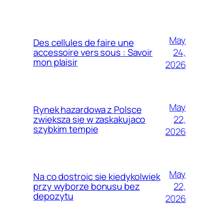
May
Des cellules de faire une
24,
accessoire vers sous : Savoir
mon plaisir
2026
May
Rynek hazardowa z Polsce
22,
zwieksza sie w zaskakujaco
szybkim tempie
2026
May
Na co dostroic sie kiedykolwiek
22,
przy wyborze bonusu bez
depozytu
2026