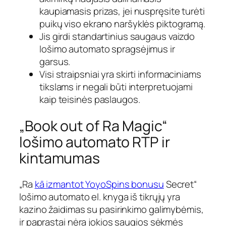
kaupiamasis prizas, jei nuspręsite turėti
puikų viso ekrano naršyklės piktogramą.
Jis girdi standartinius saugaus vaizdo
lošimo automato spragsėjimus ir
garsus.
Visi straipsniai yra skirti informaciniams
tikslams ir negali būti interpretuojami
kaip teisinės paslaugos.
„Book out of Ra Magic“
lošimo automato RTP ir
kintamumas
„Ra
kā izmantot YoyoSpins bonusu
Secret“
lošimo automato el. knyga iš tikrųjų yra
kazino žaidimas su pasirinkimo galimybėmis,
ir paprastai nėra jokios saugios sėkmės