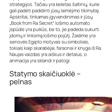
strategijos. Tačiau yra keletas šaltinių, kurie
gali padėti padidinti jūsų laimėjimo tikimybę.
Apskritai, tinkamas įgyvendinimas ir jūsų
„Book from Ra Secret“ lošimo automato
įspūdis yra puikūs, be to, jie padeda sukurti
įdomų ir linksmą lošimo pojūtį. Žaidime yra
senovės Egipto motyvas su simboliais,
tokiais kaip skarabėjai, faraonai ir knyga iš Ra.
Naujas vaizdas yra aiškus ir detalus, o
animacija yra sklandi ir patogi.
Statymo skaičiuoklė –
pelnas