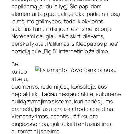
papildomą jaudulio lygį. Šie papildomi
elementai taip pat gali gerokai padidinti jūsų
laimėjimo galimybes, todėl kiekvienas
sukimas tampa dar įdomesnis nei istorija.
Norėdami daugiau laiko skirti dievams,
perskaitykite „Palikimas iš Kleopatros pilies“
poziciją prie „Big 5“ internetinio žaidimo.
Bet
kuriuo
atveju,
duomenys, rodomi jūsų konsolėje, bus
nepraktiški. Tačiau nesijaudinkite, sukūrėme
puikią žymėjimo sistemą, kuri padės jums
pranešti, jei jūsų analizė atrodo abejotina.
Vienas tyrimas, esantis už fiksuoto
diapazono ribų, gali sukelti entuziastingą
automatinį įspėjimą.