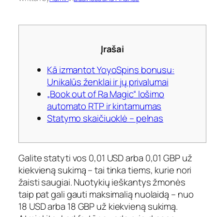
Įrašai
Kā izmantot YoyoSpins bonusu:
Unikalūs ženklai ir jų privalumai
„Book out of Ra Magic“ lošimo
automato RTP ir kintamumas
Statymo skaičiuoklė – pelnas
Galite statyti vos 0,01 USD arba 0,01 GBP už
kiekvieną sukimą – tai tinka tiems, kurie nori
žaisti saugiai. Nuotykių ieškantys žmonės
taip pat gali gauti maksimalią nuolaidą – nuo ​​
18 USD arba 18 GBP už kiekvieną sukimą.