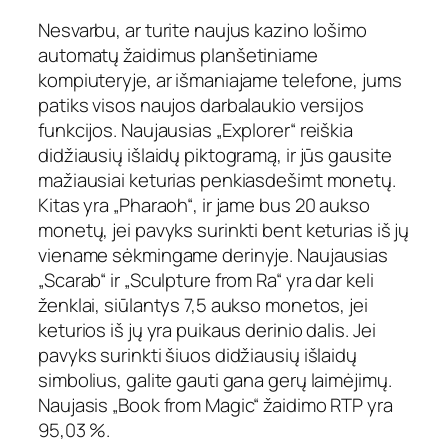
Nesvarbu, ar turite naujus kazino lošimo
automatų žaidimus planšetiniame
kompiuteryje, ar išmaniajame telefone, jums
patiks visos naujos darbalaukio versijos
funkcijos. Naujausias „Explorer“ reiškia
didžiausių išlaidų piktogramą, ir jūs gausite
mažiausiai keturias penkiasdešimt monetų.
Kitas yra „Pharaoh“, ir jame bus 20 aukso
monetų, jei pavyks surinkti bent keturias iš jų
viename sėkmingame derinyje. Naujausias
„Scarab“ ir „Sculpture from Ra“ yra dar keli
ženklai, siūlantys 7,5 aukso monetos, jei
keturios iš jų yra puikaus derinio dalis. Jei
pavyks surinkti šiuos didžiausių išlaidų
simbolius, galite gauti gana gerų laimėjimų.
Naujasis „Book from Magic“ žaidimo RTP yra
95,03 %.