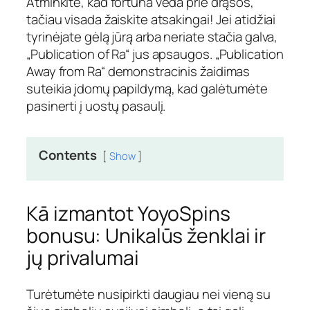
Atminkite, kad fortūna veda prie drąsos,
tačiau visada žaiskite atsakingai! Jei atidžiai
tyrinėjate gėlą jūrą arba neriate stačia galva,
„Publication of Ra“ jus apsaugos.
„Publication
Away from Ra“ demonstracinis žaidimas
suteikia įdomų papildymą, kad galėtumėte
pasinerti į uostų pasaulį.
Contents
Show
Kā izmantot YoyoSpins
bonusu: Unikalūs ženklai ir
jų privalumai
Turėtumėte nusipirkti daugiau nei vieną su