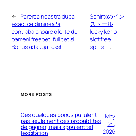
←
Parerea noastra dupa
Sphinxのイン
exact ce diminea?a
ストール
contrabalansare oferte de
lucky keno
oameni freebet, fullbet si
slot free
Bonus adaugat cash
spins
→
MORE POSTS
Ces quelques bonus pullulent
May
pas seulement des probabilites
24,
de gagner, mais appuient tel
2026
l’excitation