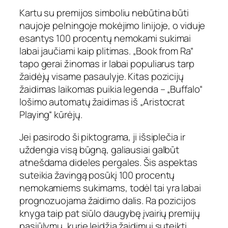
Kartu su premijos simboliu nebūtina būti
naujoje pelningoje mokėjimo linijoje, o viduje
esantys 100 procentų nemokami sukimai
labai jaučiami kaip plitimas. „Book from Ra“
tapo gerai žinomas ir labai populiarus tarp
žaidėjų visame pasaulyje. Kitas pozicijų
žaidimas laikomas puikia legenda – „Buffalo“
lošimo automatų žaidimas iš „Aristocrat
Playing“ kūrėjų.
Jei pasirodo ši piktograma, ji išsiplečia ir
uždengia visą būgną, galiausiai galbūt
atnešdama dideles pergales. Šis aspektas
suteikia žavingą posūkį 100 procentų
nemokamiems sukimams, todėl tai yra labai
prognozuojama žaidimo dalis. Ra pozicijos
knyga taip pat siūlo daugybę įvairių premijų
pasiūlymų, kurie leidžia žaidimui suteikti