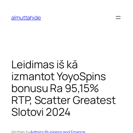
Skip
to
almuttahide
content
Leidimas iš kā
izmantot YoyoSpins
bonusu Ra 95,15%
RTP, Scatter Greatest
Slotovi 2024
Written by
Admin
in
Business and Finance