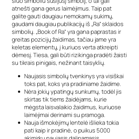
šiuo simboliu susijusį simbolį, o tai gali
atnešti gana gerus laimėjimus. Taip pat
galite gauti daugiau nemokamų sukimų,
gaudami daugiau publikacijų iš „Ra“ sklaidos
simbolių. „Book of Ra“ yra gana paprastas ir
greitas pozicijų žaidimas, tačiau jame yra
keletas elementų, į kuriuos verta atkreipti
dėmesį. Tiesa, gali būti rizikinga pradėti žaisti
su tikrais pinigais, nežinant taisyklių.
Naujasis simbolių tvenkinys yra visiškai
toks pat, koks yra pradiniame žaidime.
Nėra jokių ypatingų sunkumų, todėl jis
skirtas tik tiems žaidėjams, kurie
mėgsta laisvalaikio žaidimus, kuriuose
laimėjimai derinami su pramoga.
Nauja išmokėjimų lentelė išlieka tokia
pati kaip ir pradinė, o puikus 5000
akimirkų naujasis dalinamasis