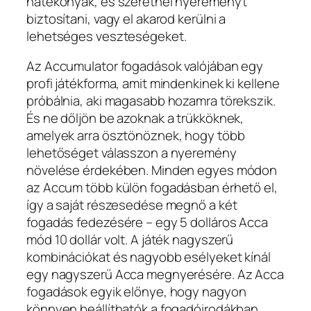
hatékonyak, és szeretnél nyereményt
biztosítani, vagy el akarod kerülni a
lehetséges veszteségeket.
Az Accumulator fogadások valójában egy
profi játékforma, amit mindenkinek ki kellene
próbálnia, aki magasabb hozamra törekszik.
És ne dőljön be azoknak a trükköknek,
amelyek arra ösztönöznek, hogy több
lehetőséget válasszon a nyeremény
növelése érdekében. Minden egyes módon
az Accum több külön fogadásban érhető el,
így a saját részesedése megnő a két
fogadás fedezésére – egy 5 dolláros Acca
mód 10 dollár volt. A játék nagyszerű
kombinációkat és nagyobb esélyeket kínál
egy nagyszerű Acca megnyerésére. Az Acca
fogadások egyik előnye, hogy nagyon
könnyen beállíthatók a fogadóirodákban,