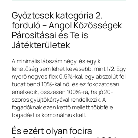
Győztesek kategória 2.
forduló – Angol Közösségek
Párosításai és Te is
Játékterületek
A minimális lábszám négy, és egyik
lehetőség sem lehet kevesebb, mint 1/2. Egy
nyerő négyes flex 0,5%-kal, egy abszolút fél
tucat bend 10%-kal nő, és ez fokozatosan
emelkedik, összesen 100%-ra, ha jó 20-
szoros gyűjtőkártyával rendelkezik. A
fogadóknak ezen kettő mellett többféle
fogadást is kombinálniuk kell.
És ezért olyan focira