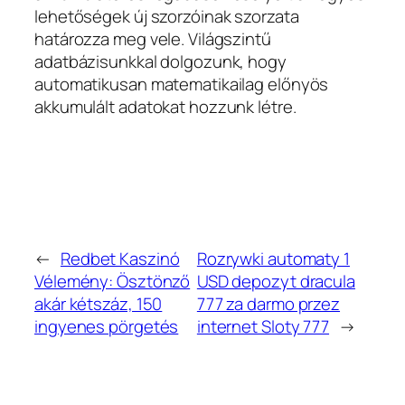
lehetőségek új szorzóinak szorzata
határozza meg vele. Világszintű
adatbázisunkkal dolgozunk, hogy
automatikusan matematikailag előnyös
akkumulált adatokat hozzunk létre.
←
Redbet Kaszinó
Rozrywki automaty 1
Vélemény: Ösztönző
USD depozyt dracula
akár kétszáz, 150
777 za darmo przez
ingyenes pörgetés
internet Sloty 777
→