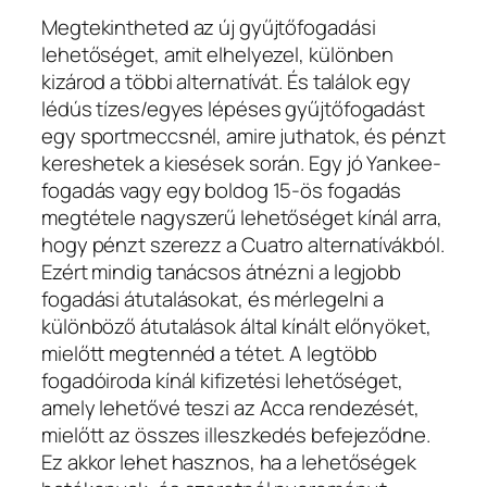
Megtekintheted az új gyűjtőfogadási
lehetőséget, amit elhelyezel, különben
kizárod a többi alternatívát. És találok egy
lédús tízes/egyes lépéses gyűjtőfogadást
egy sportmeccsnél, amire juthatok, és pénzt
kereshetek a kiesések során. Egy jó Yankee-
fogadás vagy egy boldog 15-ös fogadás
megtétele nagyszerű lehetőséget kínál arra,
hogy pénzt szerezz a Cuatro alternatívákból.
Ezért mindig tanácsos átnézni a legjobb
fogadási átutalásokat, és mérlegelni a
különböző átutalások által kínált előnyöket,
mielőtt megtennéd a tétet. A legtöbb
fogadóiroda kínál kifizetési lehetőséget,
amely lehetővé teszi az Acca rendezését,
mielőtt az összes illeszkedés befejeződne.
Ez akkor lehet hasznos, ha a lehetőségek