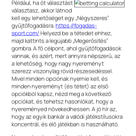
Például, ha öt választást
választasz, akkor látnod
kell egy lehetőséget egy „Négyszeres”
gyűjtőfogadásra.
https://fogadas-
sport.com/
Helyezd be a tétedet ehhez,
majd kattints a legújabb „Megerősítés”
gombra. A fő célpont, ahol gyűjtőfogadások
vannak, és azért, mert annyira népszerű, az
a lehetőség, hogy nagy nyereményt
szerezz viszonylag rövid részesedéssel.
Mivel minden opciónak nyernie kell, és
minden nyereményt (és tétet) az első
opciókból kapsz, nézd meg a következő
opciókat, és tehetsz hasonlókat, hogy a
nyereményed növekedhessen. A jó hír az,
hogy az egyik bankár a valódi játékstílusokra
koncentrál, és élő játékban is használható.