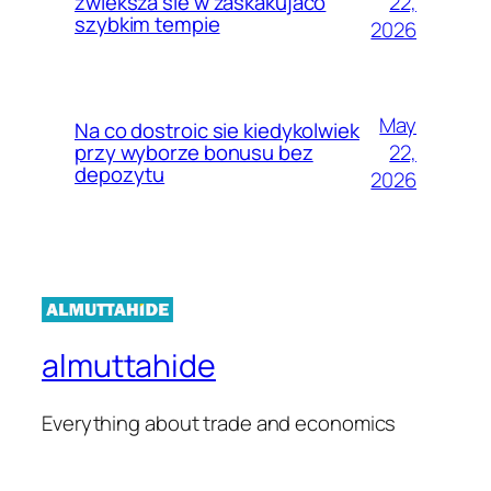
22,
zwieksza sie w zaskakujaco
szybkim tempie
2026
May
Na co dostroic sie kiedykolwiek
22,
przy wyborze bonusu bez
depozytu
2026
almuttahide
Everything about trade and economics