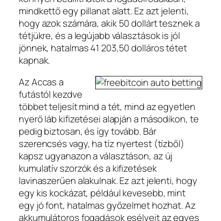
mindkettő egy pillanat alatt. Ez azt jelenti,
hogy azok számára, akik 50 dollárt tesznek a
tétjükre, és a legújabb választások is jól
jönnek, hatalmas 41 203,50 dolláros tétet
kapnak.
Az Accas a
futástól kezdve
többet teljesít mind a tét, mind az egyetlen
nyerő láb kifizetései alapján a másodikon, te
pedig biztosan, és így tovább. Bár
szerencsés vagy, ha tíz nyertest (tízből)
kapsz ugyanazon a választáson, az új
kumulatív szorzók és a kifizetések
lavinaszerűen alakulnak. Ez azt jelenti, hogy
egy kis kockázat, például kevesebb, mint
egy jó font, hatalmas győzelmet hozhat. Az
akkumulátoros fogadások esélyeit az egyes