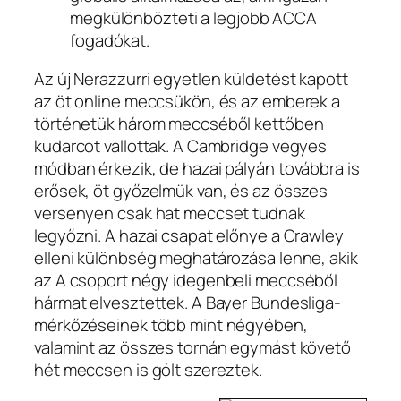
megkülönbözteti a legjobb ACCA
fogadókat.
Az új Nerazzurri egyetlen küldetést kapott
az öt online meccsükön, és az emberek a
történetük három meccséből kettőben
kudarcot vallottak. A Cambridge vegyes
módban érkezik, de hazai pályán továbbra is
erősek, öt győzelmük van, és az összes
versenyen csak hat meccset tudnak
legyőzni. A hazai csapat előnye a Crawley
elleni különbség meghatározása lenne, akik
az A csoport négy idegenbeli meccséből
hármat elvesztettek. A Bayer Bundesliga-
mérkőzéseinek több mint négyében,
valamint az összes tornán egymást követő
hét meccsen is gólt szereztek.