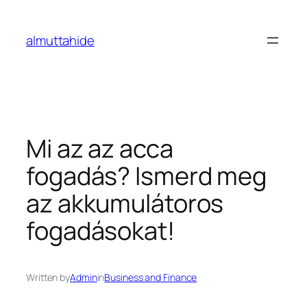
Skip
to
almuttahide
content
Mi az az acca
fogadás? Ismerd meg
az akkumulátoros
fogadásokat!
Written by
Admin
in
Business and Finance