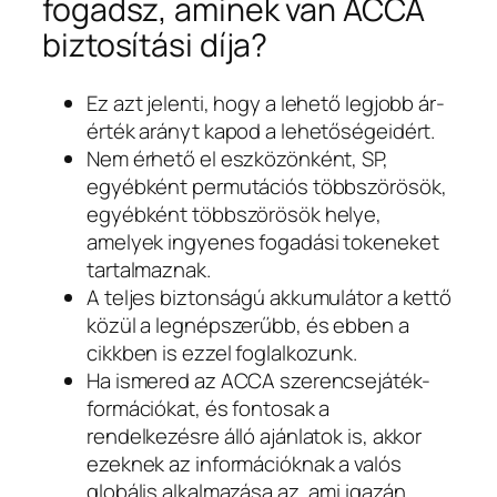
fogadsz, aminek van ACCA
biztosítási díja?
Ez azt jelenti, hogy a lehető legjobb ár-
érték arányt kapod a lehetőségeidért.
Nem érhető el eszközönként, SP,
egyébként permutációs többszörösök,
egyébként többszörösök helye,
amelyek ingyenes fogadási tokeneket
tartalmaznak.
A teljes biztonságú akkumulátor a kettő
közül a legnépszerűbb, és ebben a
cikkben is ezzel foglalkozunk.
Ha ismered az ACCA szerencsejáték-
formációkat, és fontosak a
rendelkezésre álló ajánlatok is, akkor
ezeknek az információknak a valós
globális alkalmazása az, ami igazán