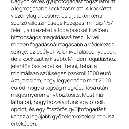
Nagyon kevés gyűjtőfogadást fogsz látni itt
a legmagasabb kockázat miatt. A kockázat
viszonylag alacsony, és a játékonkénti
szorzó valószínűsége közepes, mindig 1,57
felett, ami ezeket a fogadásokat kiválóan
biztonságos megoldássá teszi. Mivel
minden fogadásnál magasabb a védekezés
szintje, az esélyek valamivel alacsonyabbak,
de a kockázat is kisebb. Minden fogadáshoz
jelentős összeget kell tenni, tehát a
minimálisan szükséges bankroll 1500 euró.
Azt javaslom, hogy legyen több mint 2000
euród, hogy a tagság megvásárlása után
magas nyereményt biztosíts. Most már
láthatod, hogy hozzáadtunk egy ötödik
opciót, és egy ötszörös gyűjtőfogadást
kapsz a legújabb győzelemkezelési bónusz
értékében.