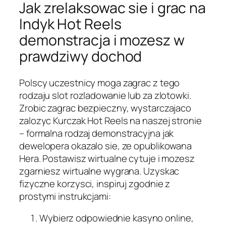
Jak zrelaksowac sie i grac na
Indyk Hot Reels
demonstracja i mozesz w
prawdziwy dochod
Polscy uczestnicy moga zagrac z tego
rodzaju slot rozladowanie lub za zlotowki.
Zrobic zagrac bezpieczny, wystarczajaco
zalozyc Kurczak Hot Reels na naszej stronie
– formalna rodzaj demonstracyjna jak
dewelopera okazalo sie, ze opublikowana
Hera. Postawisz wirtualne cytuje i mozesz
zgarniesz wirtualne wygrana. Uzyskac
fizyczne korzysci, inspiruj zgodnie z
prostymi instrukcjami:
Wybierz odpowiednie kasyno online,