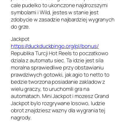
cale pudelko to ukonczone najdrozszymi
symbolami i Wild, jestes w stanie jest
zdobycie w zasadzie najbardziej wygranych
do grze.
Jackpot
https://duckduckbingo.org/pl/bonus/
Republika Turcji Hot Reels to poczatkowo
dziala z automatu siec. Ta idzie jest sila
moralna sprawiedliwe przy obstawianiu
prawdziwych gotowki, jak agio to netto to
bedzie tworzona posiadanie zakladow z
wielu graczy, to uruchomili gra na
automatach. Mini Jackpot i mozesz Grand
Jackpot bylo rozgrywane losowo, ludzie
obrot znajdziesz wazny dla wygrania tej
nagrody.