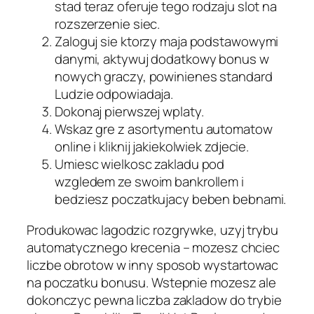
stad teraz oferuje tego rodzaju slot na
rozszerzenie siec.
Zaloguj sie ktorzy maja podstawowymi
danymi, aktywuj dodatkowy bonus w
nowych graczy, powinienes standard
Ludzie odpowiadaja.
Dokonaj pierwszej wplaty.
Wskaz gre z asortymentu automatow
online i kliknij jakiekolwiek zdjecie.
Umiesc wielkosc zakladu pod
wzgledem ze swoim bankrollem i
bedziesz poczatkujacy beben bebnami.
Produkowac lagodzic rozgrywke, uzyj trybu
automatycznego krecenia – mozesz chciec
liczbe obrotow w inny sposob wystartowac
na poczatku bonusu. Wstepnie mozesz ale
dokonczyc pewna liczba zakladow do trybie