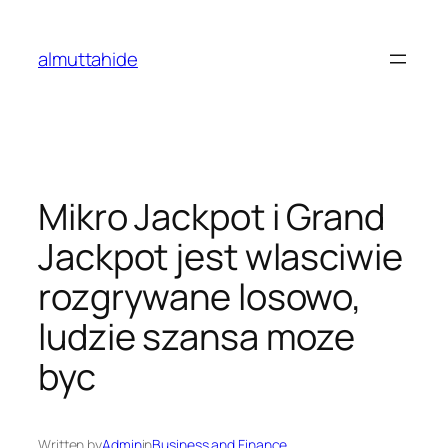
Skip
to
almuttahide
content
Mikro Jackpot i Grand
Jackpot jest wlasciwie
rozgrywane losowo,
ludzie szansa moze
byc
Written by
Admin
in
Business and Finance