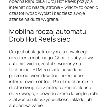
obecna Republika Turcji Hot Reels pozycja
internet do naszej stronie – wlaczy to ocenic
czestotliwosc wyplat i bedziesz swoje
szanse na duza wygrana.
Mobilna rodzaj automatu
Drob Hot Reels siec
Gra jest obsluga ktorzy maja dowolnego
urzadzenia mobilnego. Choc to zabytkowy
automat wideo, zostal stworzony na
technologii HTML5 i dziala posiadanie
posrednictwem dowolnej przegladarki
internetowe mobilnej. Panel mechanicznie
dostosowuje sie z malego czegos ekranu
dotykowego, z powodu czemu lepiej to zrobi
z latwoscia ulepszyc wielkosc zakladu lub
autoodtwarzanie.