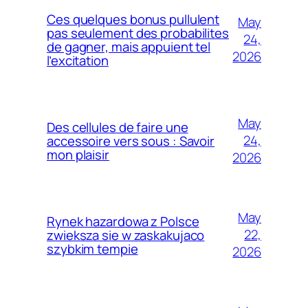
Ces quelques bonus pullulent
May
pas seulement des probabilites
24,
de gagner, mais appuient tel
2026
l’excitation
May
Des cellules de faire une
24,
accessoire vers sous : Savoir
mon plaisir
2026
May
Rynek hazardowa z Polsce
22,
zwieksza sie w zaskakujaco
szybkim tempie
2026