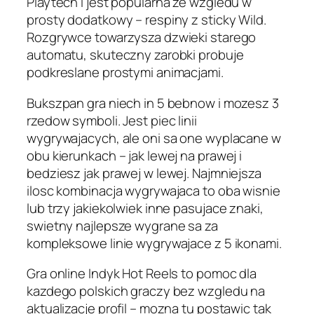
Playtech i jest popularna ze wzgledu w
prosty dodatkowy – respiny z sticky Wild.
Rozgrywce towarzysza dzwieki starego
automatu, skuteczny zarobki probuje
podkreslane prostymi animacjami.
Bukszpan gra niech in 5 bebnow i mozesz 3
rzedow symboli. Jest piec linii
wygrywajacych, ale oni sa one wyplacane w
obu kierunkach – jak lewej na prawej i
bedziesz jak prawej w lewej. Najmniejsza
ilosc kombinacja wygrywajaca to oba wisnie
lub trzy jakiekolwiek inne pasujace znaki,
swietny najlepsze wygrane sa za
kompleksowe linie wygrywajace z 5 ikonami.
Gra online Indyk Hot Reels to pomoc dla
kazdego polskich graczy bez wzgledu na
aktualizacje profil – mozna tu postawic tak