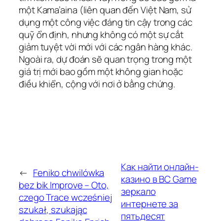
một Kama’aina (liên quan đến Việt Nam, sử
dụng một công việc đáng tin cậy trong các
quỹ ổn định, nhưng không có một sự cắt
giảm tuyệt vời mới với các ngân hàng khác.
Ngoài ra, dự đoán sẽ quan trọng trong một
giá trị mới bao gồm một không gian hoặc
điều khiển, cộng với nơi ở bằng chứng.
Как найти онлайн-
←
Feniko chwilówka
казино в BC Game
bez bik Improve – Oto,
зеркало
czego Trace wcześniej
интернете за
szukał, szukając
пятьдесят