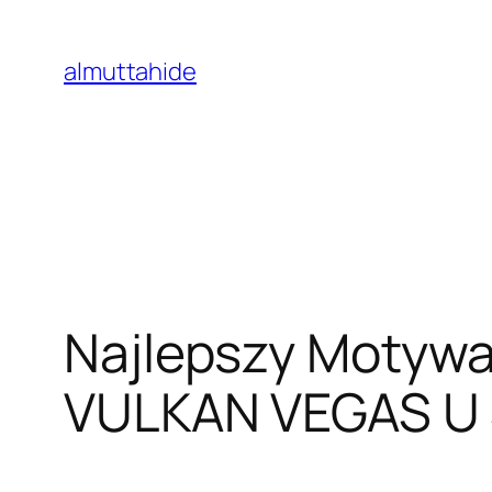
Skip
to
almuttahide
content
Najlepszy Motywa
VULKAN VEGAS U 