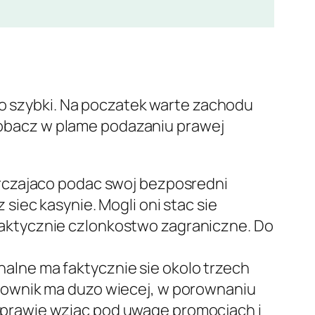
zo szybki. Na poczatek warte zachodu
 zobacz w plame podazaniu prawej
tarczajaco podac swoj bezposredni
siec kasynie. Mogli oni stac sie
faktycznie czlonkostwo zagraniczne. Do
alne ma faktycznie sie okolo trzech
tkownik ma duzo wiecej, w porownaniu
sprawie wziac pod uwage promocjach i