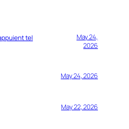
May 24,
appuient tel
2026
May 24, 2026
May 22, 2026