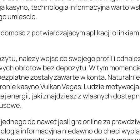
a kasyno, technologia informacyjna warto ws
go umiescic.
iadomosc z potwierdzajacym aplikacji o linkie
ytu, nalezy wejsc do swojego profil i odnal
wych obrotow bez depozytu. W tym momencie 
bezplatne zostaly zawarte w konta. Naturalni
onie kasyno Vulkan Vegas. Ludzie motywacja 
jej energii, jaki znajdziesz z wlasnych doste
nusowe.
jednego do nawet jesli gra online za prawdzi
nologia informacyjna niedawno do checi wypla