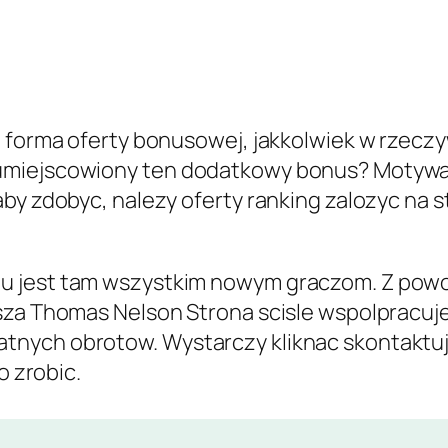
e forma oferty bonusowej, jakkolwiek w rzeczy
umiejscowiony ten dodatkowy bonus? Motywac
aby zdobyc, nalezy oferty ranking zalozyc na 
u jest tam wszystkim nowym graczom. Z powo
sza Thomas Nelson Strona scisle wspolpracuje
ych obrotow. Wystarczy kliknac skontaktuj si
o zrobic.