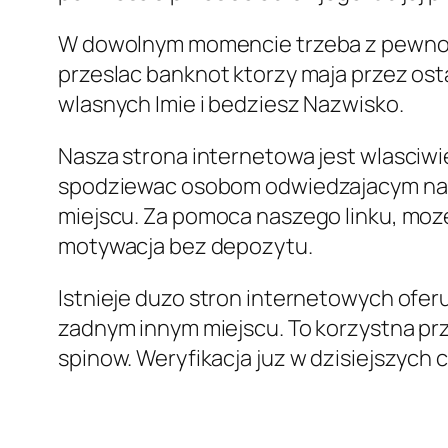
W dowolnym momencie trzeba z pewnosc
przeslac banknot ktorzy maja przez osta
wlasnych Imie i bedziesz Nazwisko.
Nasza strona internetowa jest wlasciwi
spodziewac osobom odwiedzajacym nasz
miejscu. Za pomoca naszego linku, mo
motywacja bez depozytu.
Istnieje duzo stron internetowych ofe
zadnym innym miejscu. To korzystna prz
spinow. Weryfikacja juz w dzisiejszych 