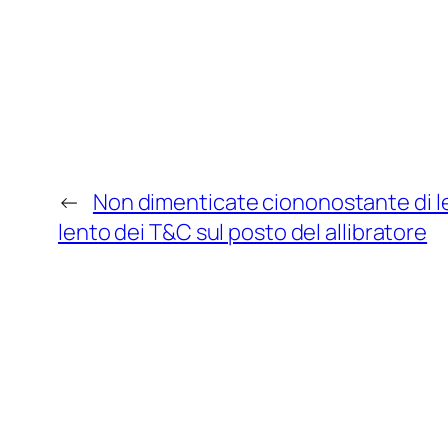
←
Non dimenticate ciononostante di l
lento dei T&C sul posto del allibratore