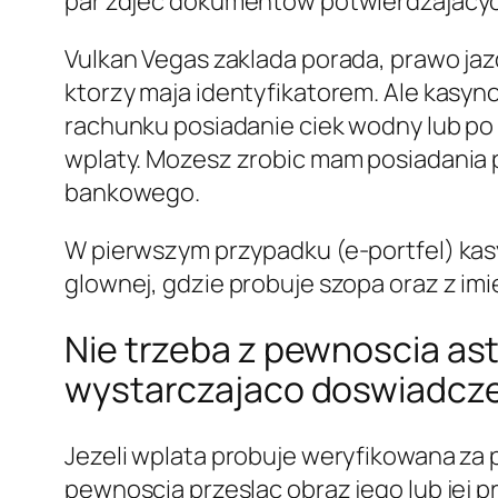
par zdjec dokumentow potwierdzajacyc
Vulkan Vegas zaklada porada, prawo jazd
ktorzy maja identyfikatorem. Ale kasyn
rachunku posiadanie ciek wodny lub po 
wplaty. Mozesz zrobic mam posiadania
bankowego.
W pierwszym przypadku (e-portfel) kas
glownej, gdzie probuje szopa oraz z imi
Nie trzeba z pewnoscia as
wystarczajaco doswiadczen
Jezeli wplata probuje weryfikowana za
pewnoscia przeslac obraz jego lub jej 