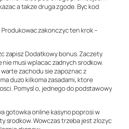
kazac a takze druga zgode. Byc kod
m. Produkowac zakonczyc ten krok –
ezc zapisz Dodatkowy bonus. Zaczety
nie musi wplacac zadnych srodkow.
e warte zachodu sie zapoznac z
ma duzo kilkoma zasadami, ktore
pnosci. Pomysl o, jednego do podstawowy
wa gotowka online kasyno poprosi w
ty srodkow. Wowczas trzeba jest zlozyc