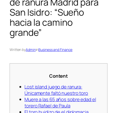
de ranura Madrid para
San Isidro: “Sueño
hacia la camino
grande”
Written by
Admin
in
Business and Finance
Content
Lost island juego de ranura:
Únicamente faltó nuestro toro
Muere a las 65 años sobre edad el
torero Rafael de Paula
El toro huidizo de el diplomacia