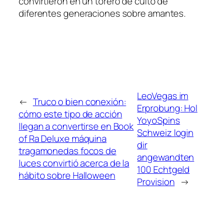
convirtieron en un torero de culto de
diferentes generaciones sobre amantes.
LeoVegas im
←
Truco o bien conexión:
Erprobung: Hol
cómo este tipo de acción
YoyoSpins
llegan a convertirse en Book
Schweiz login
of Ra Deluxe máquina
dir
tragamonedas focos de
angewandten
luces convirtió acerca de la
100 Echtgeld
hábito sobre Halloween
Provision
→