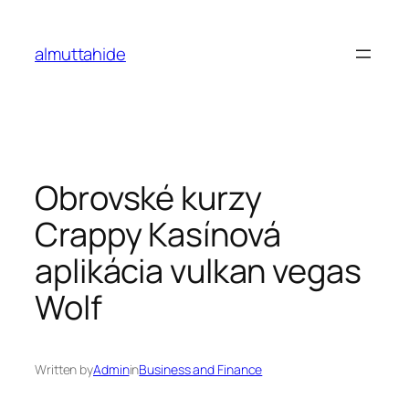
Skip
to
almuttahide
content
Obrovské kurzy
Crappy Kasínová
aplikácia vulkan vegas
Wolf
Written by
Admin
in
Business and Finance