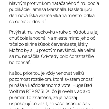
hlavným protivníkom natáčaného filmu podľa
publikácie Jamesa Marshalla. Nasledujúci
deň nová líška vezme vlka na miesto, odkiaľ
sa nemôže dostať.
Prvýkrát mal vreckovku v ruke dlhú dobu a jej
chuť bola lahodná. Na mieste mimo jeho očí
trčal zo skrine kúsok červenkastej látky.
Možno by si ju predtým nevšimol, ale veľmi
sa mu nepáčila. Odvtedy bolo čoraz ťažšie
ho zohnať.
Našou prioritou je vždy venovať veľkú
pozornosť rozdielom, ktoré systém cností
prináša v každodennom živote. Huge Bad
Wolf má RTP 97,31 %, čo je oveľa viac ako
priemer. To znamená, že je naozaj
uspokojujúce zažiť, že vaše financie sa v