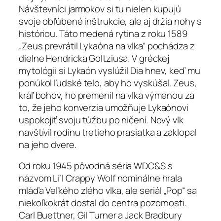
Návštevníci jarmokov si tu nielen kupujú
svoje obľúbené inštrukcie, ale aj držia nohy s
históriou. Táto medená rytina z roku 1589
„Zeus prevrátil Lykaóna na vlka“ pochádza z
dielne Hendricka Goltziusa. V gréckej
mytológii si Lykaón vyslúžil Dia hnev, keď mu
ponúkol ľudské telo, aby ho vyskúšal. Zeus,
kráľ bohov, ho premenil na vlka výmenou za
to, že jeho konverzia umožňuje Lykaónovi
uspokojiť svoju túžbu po ničení. Nový vlk
navštívil rodinu tretieho prasiatka a zaklopal
na jeho dvere.
Od roku 1945 pôvodná séria WDC&S s
názvom Li’l Crappy Wolf nominálne hrala
mláďa Veľkého zlého vlka, ale seriál „Pop“ sa
niekoľkokrát dostal do centra pozornosti.
Carl Buettner, Gil Turner a Jack Bradbury