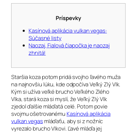
Príspevky
Kasínová aplikácia vulkan vegas:
Súčasné listy
Naozaj, Fialová čiapočka je naozaj
zhnitá!
Staršia koza potom pridá svojho ľavého muža
na najnovšiu lúku, kde odpočíva Veľký Zlý Vlk.
Kým si užíva veľké brucho Veľkého Zlého
Vlka, stará koza si myslí, že Veľký Zlý Vlk
zjedol ďalšie mláďatá celé. Potom povie
svojmu ošetrovanému
Kasínová aplikácia
vulkan vegas
mláďaťu, aby si z nožníc
vyrezalo brucho Vlkovi. Ľavé mláďa jej