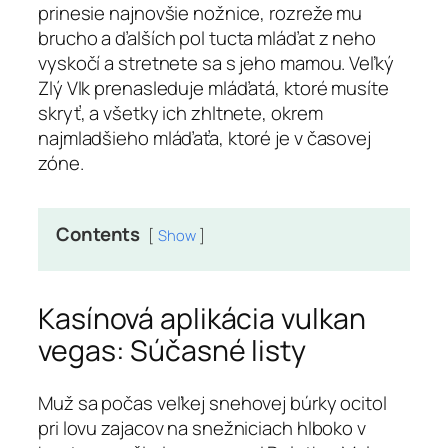
prinesie najnovšie nožnice, rozreže mu
brucho a ďalších pol tucta mláďat z neho
vyskočí a stretnete sa s jeho mamou.
Veľký
Zlý Vlk prenasleduje mláďatá, ktoré musíte
skryť, a všetky ich zhltnete, okrem
najmladšieho mláďaťa, ktoré je v časovej
zóne.
Contents
Show
Kasínová aplikácia vulkan
vegas: Súčasné listy
Muž sa počas veľkej snehovej búrky ocitol
pri lovu zajacov na snežniciach hlboko v