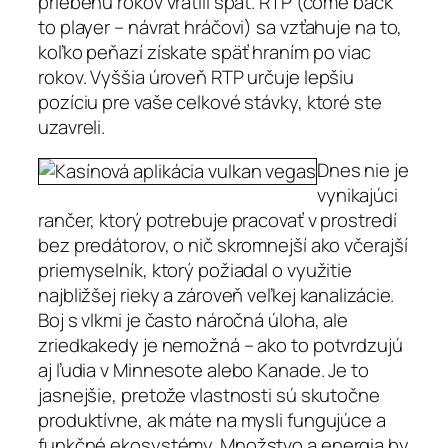
priebehu rokov vrátili späť. RTP (come back
to player – návrat hráčovi) sa vzťahuje na to,
koľko peňazí získate späť hraním po viac
rokov. Vyššia úroveň RTP určuje lepšiu
pozíciu pre vaše celkové stávky, ktoré ste
uzavreli.
Dnes nie je
vynikajúci
rančer, ktorý potrebuje pracovať v prostredí
bez predátorov, o nič skromnejší ako včerajší
priemyselník, ktorý požiadal o využitie
najbližšej rieky a zároveň veľkej kanalizácie.
Boj s vlkmi je často náročná úloha, ale
zriedkakedy je nemožná – ako to potvrdzujú
aj ľudia v Minnesote alebo Kanade. Je to
jasnejšie, pretože vlastnosti sú skutočne
produktívne, ak máte na mysli fungujúce a
funkčné ekosystémy. Množstvo a energia by