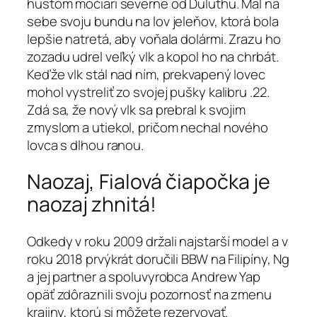
hustom močiari severne od Duluthu. Mal na
sebe svoju bundu na lov jeleňov, ktorá bola
lepšie natretá, aby voňala dolármi. Zrazu ho
zozadu udrel veľký vlk a kopol ho na chrbát.
Keďže vlk stál nad ním, prekvapený lovec
mohol vystreliť zo svojej pušky kalibru .22.
Zdá sa, že nový vlk sa prebral k svojim
zmyslom a utiekol, pričom nechal nového
lovca s dlhou ranou.
Naozaj, Fialová čiapočka je
naozaj zhnitá!
Odkedy v roku 2009 držali najstarší model a v
roku 2018 prvýkrát doručili BBW na Filipíny, Ng
a jej partner a spoluvyrobca Andrew Yap
opäť zdôraznili svoju pozornosť na zmenu
krajiny, ktorú si môžete rezervovať.