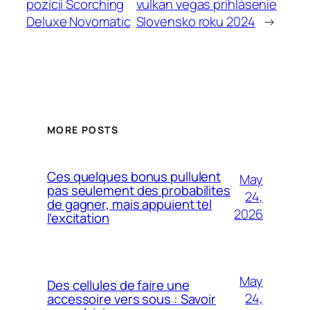
pozícii Scorching
vulkan vegas prihlásenie
Deluxe Novomatic
Slovensko roku 2024
→
MORE POSTS
Ces quelques bonus pullulent
May
pas seulement des probabilites
24,
de gagner, mais appuient tel
2026
l’excitation
May
Des cellules de faire une
24,
accessoire vers sous : Savoir