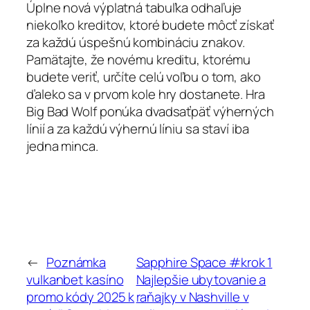
Úplne nová výplatná tabuľka odhaľuje
niekoľko kreditov, ktoré budete môcť získať
za každú úspešnú kombináciu znakov.
Pamätajte, že novému kreditu, ktorému
budete veriť, určíte celú voľbu o tom, ako
ďaleko sa v prvom kole hry dostanete. Hra
Big Bad Wolf ponúka dvadsaťpäť výherných
línií a za každú výhernú líniu sa staví iba
jedna minca.
←
Poznámka
Sapphire Space #krok 1
vulkanbet kasíno
Najlepšie ubytovanie a
promo kódy 2025 k
raňajky v Nashville v