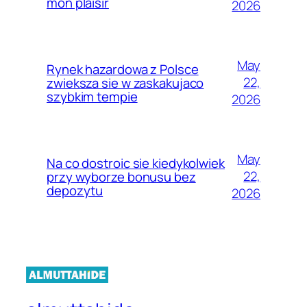
mon plaisir
2026
May
Rynek hazardowa z Polsce
22,
zwieksza sie w zaskakujaco
szybkim tempie
2026
May
Na co dostroic sie kiedykolwiek
22,
przy wyborze bonusu bez
depozytu
2026