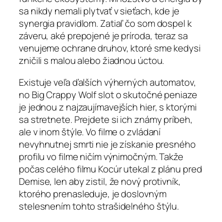
sa nikdy nemali plytvať v sieťach, kde je
synergia pravidlom. Zatiaľ čo som dospel k
záveru, aké prepojené je príroda, teraz sa
venujeme ochrane druhov, ktoré sme kedysi
zničili s malou alebo žiadnou úctou.
Existuje veľa ďalších výherných automatov,
no Big Crappy Wolf slot o skutočné peniaze
je jednou z najzaujímavejších hier, s ktorými
sa stretnete. Prejdete si ich známy príbeh,
ale v inom štýle. Vo filme o zvládaní
nevyhnutnej smrti nie je získanie presného
profilu vo filme ničím výnimočným. Takže
počas celého filmu Kocúr utekal z plánu pred
Demise, len aby zistil, že nový protivník,
ktorého prenasleduje, je doslovným
stelesnením tohto strašidelného štýlu.