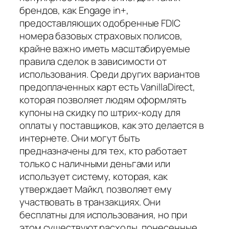
брендов, как Engage in+,
предоставляющих одобренные FDIC
номера базовых страховых полисов,
крайне важно иметь масштабируемые
правила сделок в зависимости от
использования. Среди других вариантов
предоплаченных карт есть VanillaDirect,
которая позволяет людям оформлять
купоны на скидку по штрих-коду для
оплаты у поставщиков, как это делается в
интернете. Они могут быть
предназначены для тех, кто работает
только с наличными деньгами или
использует систему, которая, как
утверждает Майкл, позволяет ему
участвовать в транзакциях. Они
бесплатны для использования, но при
этом существуют расходы, понесенные