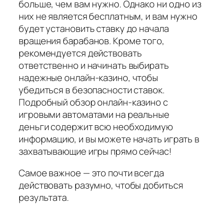
больше, чем вам нужно. Однако ни одно из
них не является бесплатным, и вам нужно
будет установить ставку до начала
вращения барабанов. Кроме того,
рекомендуется действовать
ответственно и начинать выбирать
надежные онлайн-казино, чтобы
убедиться в безопасности ставок.
Подробный обзор онлайн-казино с
игровыми автоматами на реальные
деньги содержит всю необходимую
информацию, и вы можете начать играть в
захватывающие игры прямо сейчас!
Самое важное — это почти всегда
действовать разумно, чтобы добиться
результата.