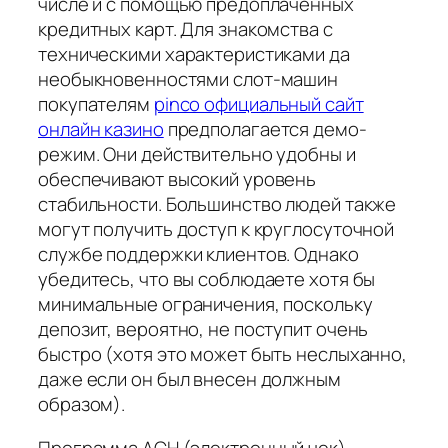
числе и с помощью предоплаченных
кредитных карт. Для знакомства с
техническими характеристиками да
необыкновенностями слот-машин
покупателям
pinco официальный сайт
онлайн казино
предполагается демо-
режим. Они действительно удобны и
обеспечивают высокий уровень
стабильности. Большинство людей также
могут получить доступ к круглосуточной
службе поддержки клиентов. Однако
убедитесь, что вы соблюдаете хотя бы
минимальные ограничения, поскольку
депозит, вероятно, не поступит очень
быстро (хотя это может быть неслыханно,
даже если он был внесен должным
образом).
Программа ACH (электронный чек),