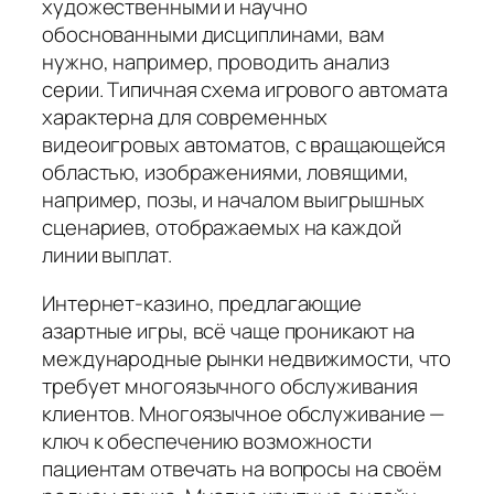
художественными и научно
обоснованными дисциплинами, вам
нужно, например, проводить анализ
серии. Типичная схема игрового автомата
характерна для современных
видеоигровых автоматов, с вращающейся
областью, изображениями, ловящими,
например, позы, и началом выигрышных
сценариев, отображаемых на каждой
линии выплат.
Интернет-казино, предлагающие
азартные игры, всё чаще проникают на
международные рынки недвижимости, что
требует многоязычного обслуживания
клиентов. Многоязычное обслуживание —
ключ к обеспечению возможности
пациентам отвечать на вопросы на своём