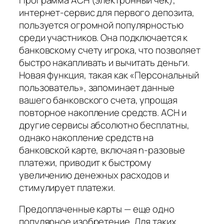
интернет-сервис для первого депозита,
пользуется огромной популярностью
среди участников. Она подключается к
банковскому счету игрока, что позволяет
быстро накапливать и вычитать деньги.
Новая функция, такая как «Персональный
пользователь», запоминает данные
вашего банковского счета, упрощая
повторное накопление средств. ACH и
другие сервисы абсолютно бесплатны,
однако накопление средств на
банковской карте, включая n-разовые
платежи, приводит к быстрому
увеличению денежных расходов и
стимулирует платежи.
Предоплаченные карты — еще одно
популярное изобретение. Для таких