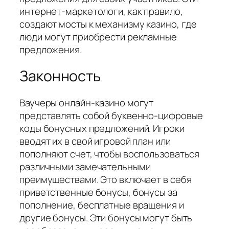
интернет-маркетологи, как правило,
создают мосты к механизму казино, где
люди могут приобрести рекламные
предложения.
Законность
Ваучеры онлайн-казино могут
представлять собой буквенно-цифровые
коды бонусных предложений. Игроки
вводят их в свой игровой план или
пополняют счет, чтобы воспользоваться
различными замечательными
преимуществами. Это включает в себя
приветственные бонусы, бонусы за
пополнение, бесплатные вращения и
другие бонусы. Эти бонусы могут быть