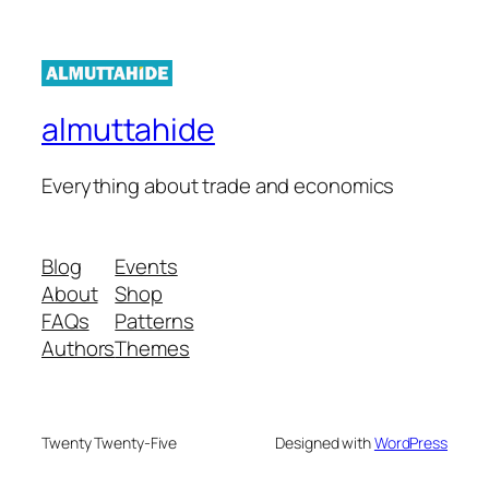
almuttahide
Everything about trade and economics
Blog
Events
About
Shop
FAQs
Patterns
Authors
Themes
Twenty Twenty-Five
Designed with
WordPress