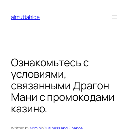
Skip
to
almuttahide
content
Ознакомьтесь с
условиями,
связанными Драгон
Мани с промокодами
казино.
Written by
Admin
in
Business and Finance