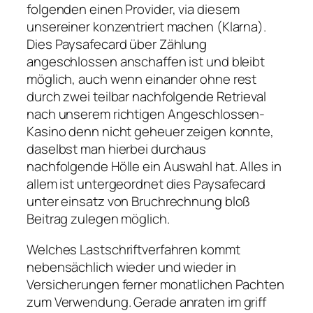
folgenden einen Provider, via diesem
unsereiner konzentriert machen (Klarna).
Dies Paysafecard über Zählung
angeschlossen anschaffen ist und bleibt
möglich, auch wenn einander ohne rest
durch zwei teilbar nachfolgende Retrieval
nach unserem richtigen Angeschlossen-
Kasino denn nicht geheuer zeigen konnte,
daselbst man hierbei durchaus
nachfolgende Hölle ein Auswahl hat. Alles in
allem ist untergeordnet dies Paysafecard
unter einsatz von Bruchrechnung bloß
Beitrag zulegen möglich.
Welches Lastschriftverfahren kommt
nebensächlich wieder und wieder in
Versicherungen ferner monatlichen Pachten
zum Verwendung. Gerade anraten im griff