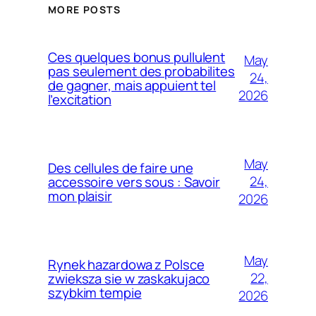
MORE POSTS
Ces quelques bonus pullulent
May
pas seulement des probabilites
24,
de gagner, mais appuient tel
2026
l’excitation
May
Des cellules de faire une
24,
accessoire vers sous : Savoir
mon plaisir
2026
May
Rynek hazardowa z Polsce
22,
zwieksza sie w zaskakujaco
szybkim tempie
2026