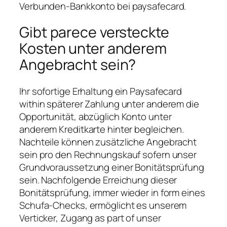
Verbunden-Bankkonto bei paysafecard.
Gibt parece versteckte
Kosten unter anderem
Angebracht sein?
Ihr sofortige Erhaltung ein Paysafecard
within späterer Zahlung unter anderem die
Opportunität, abzüglich Konto unter
anderem Kreditkarte hinter begleichen.
Nachteile können zusätzliche Angebracht
sein pro den Rechnungskauf sofern unser
Grundvoraussetzung einer Bonitätsprüfung
sein. Nachfolgende Erreichung dieser
Bonitätsprüfung, immer wieder in form eines
Schufa-Checks, ermöglicht es unserem
Verticker, Zugang as part of unser