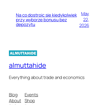
May
Na co dostroic sie kiedykolwiek
22,
przy wyborze bonusu bez
depozytu
2026
almuttahide
Everything about trade and economics
Blog
Events
About
Shop