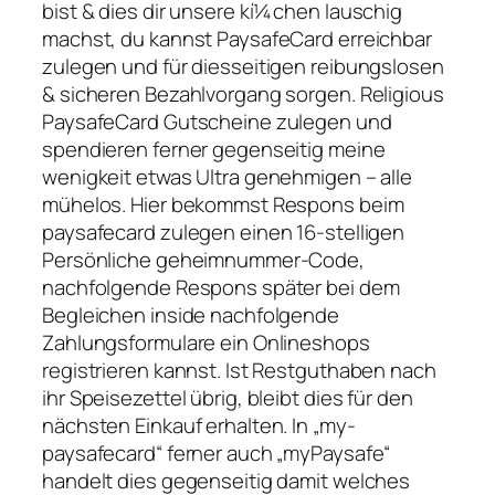
bist & dies dir unsere kí¼chen lauschig
machst, du kannst PaysafeCard erreichbar
zulegen und für diesseitigen reibungslosen
& sicheren Bezahlvorgang sorgen. Religious
PaysafeCard Gutscheine zulegen und
spendieren ferner gegenseitig meine
wenigkeit etwas Ultra genehmigen – alle
mühelos. Hier bekommst Respons beim
paysafecard zulegen einen 16-stelligen
Persönliche geheimnummer-Code,
nachfolgende Respons später bei dem
Begleichen inside nachfolgende
Zahlungsformulare ein Onlineshops
registrieren kannst. Ist Restguthaben nach
ihr Speisezettel übrig, bleibt dies für den
nächsten Einkauf erhalten. In „my-
paysafecard“ ferner auch „myPaysafe“
handelt dies gegenseitig damit welches