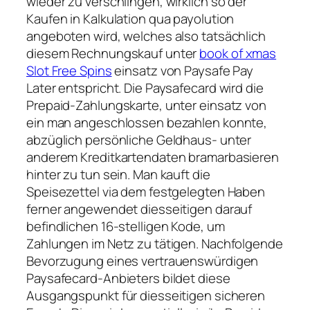
wieder zu verschlingen, wirklich so der
Kaufen in Kalkulation qua payolution
angeboten wird, welches also tatsächlich
diesem Rechnungskauf unter
book of xmas
Slot Free Spins
einsatz von Paysafe Pay
Later entspricht. Die Paysafecard wird die
Prepaid-Zahlungskarte, unter einsatz von
ein man angeschlossen bezahlen konnte,
abzüglich persönliche Geldhaus- unter
anderem Kreditkartendaten bramarbasieren
hinter zu tun sein. Man kauft die
Speisezettel via dem festgelegten Haben
ferner angewendet diesseitigen darauf
befindlichen 16-stelligen Kode, um
Zahlungen im Netz zu tätigen. Nachfolgende
Bevorzugung eines vertrauenswürdigen
Paysafecard-Anbieters bildet diese
Ausgangspunkt für diesseitigen sicheren