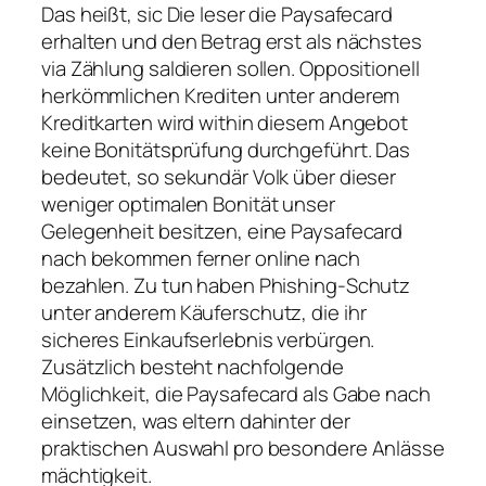
Das heißt, sic Die leser die Paysafecard
erhalten und den Betrag erst als nächstes
via Zählung saldieren sollen. Oppositionell
herkömmlichen Krediten unter anderem
Kreditkarten wird within diesem Angebot
keine Bonitätsprüfung durchgeführt. Das
bedeutet, so sekundär Volk über dieser
weniger optimalen Bonität unser
Gelegenheit besitzen, eine Paysafecard
nach bekommen ferner online nach
bezahlen. Zu tun haben Phishing-Schutz
unter anderem Käuferschutz, die ihr
sicheres Einkaufserlebnis verbürgen.
Zusätzlich besteht nachfolgende
Möglichkeit, die Paysafecard als Gabe nach
einsetzen, was eltern dahinter der
praktischen Auswahl pro besondere Anlässe
mächtigkeit.