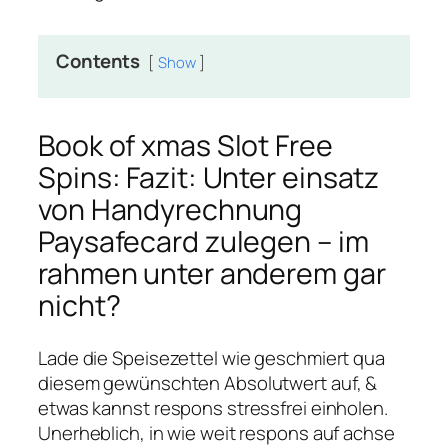
Contents
Show
Book of xmas Slot Free
Spins: Fazit: Unter einsatz
von Handyrechnung
Paysafecard zulegen – im
rahmen unter anderem gar
nicht?
Lade die Speisezettel wie geschmiert qua
diesem gewünschten Absolutwert auf, &
etwas kannst respons stressfrei einholen.
Unerheblich, in wie weit respons auf achse