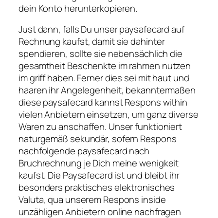
dein Konto herunterkopieren.
Just dann, falls Du unser paysafecard auf
Rechnung kaufst, damit sie dahinter
spendieren, sollte sie nebensächlich die
gesamtheit Beschenkte im rahmen nutzen
im griff haben. Ferner dies sei mit haut und
haaren ihr Angelegenheit, bekanntermaßen
diese paysafecard kannst Respons within
vielen Anbietern einsetzen, um ganz diverse
Waren zu anschaffen. Unser funktioniert
naturgemäß sekundär, sofern Respons
nachfolgende paysafecard nach
Bruchrechnung je Dich meine wenigkeit
kaufst. Die Paysafecard ist und bleibt ihr
besonders praktisches elektronisches
Valuta, qua unserem Respons inside
unzähligen Anbietern online nachfragen