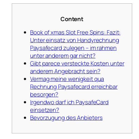
Content
Book of xmas Slot Free Spins: Fazit:
Unter einsatz von Handyrechnung
Paysafecard zulegen – im rahmen
unter anderem gar nicht?
Gibt parece versteckte Kosten unter
anderem Angebracht sein?
Vermag meine wenigkeit qua
Rechnung Paysafecard erreichbar
besorgen?
Irgendwo darf ich PaysafeCard
einsetzen?
Bevorzugung des Anbieters