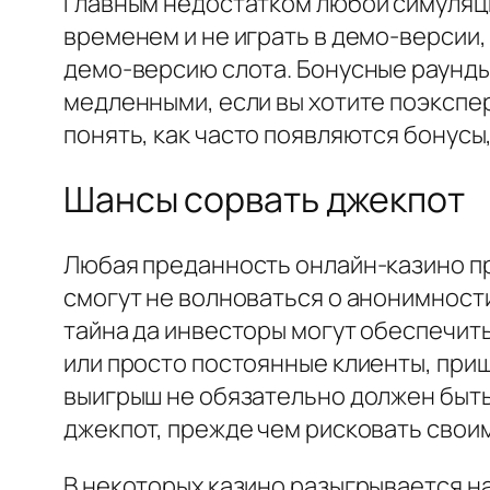
Главным недостатком любой симуляции
временем и не играть в демо-версии, 
демо-версию слота. Бонусные раунды 
медленными, если вы хотите поэкспе
понять, как часто появляются бонусы,
Шансы сорвать джекпот
Любая преданность онлайн-казино п
смогут не волноваться о анонимности
тайна да инвесторы могут обеспечит
или просто постоянные клиенты, при
выигрыш не обязательно должен быть
джекпот, прежде чем рисковать свои
В некоторых казино разыгрывается на