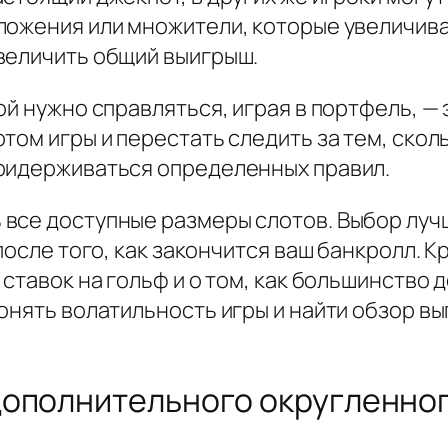
ложения или множители, которые увеличив
величить общий выигрыш.
ой нужно справляться, играя в портфель, —
том игры и перестать следить за тем, скол
придерживаться определенных правил.
все доступные размеры слотов. Выбор лучш
после того, как закончится ваш банкролл. 
 ставок на гольф и о том, как большинство
онять волатильность игры и найти обзор вы
дополнительного округленно