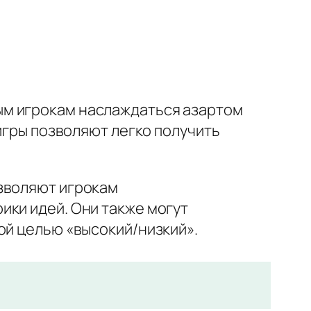
ым игрокам наслаждаться азартом
 игры позволяют легко получить
озволяют игрокам
ики идей.
Они также могут
ой целью «высокий/низкий».