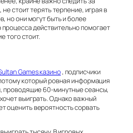
енее, крайне важно следить за
 не стоит терять терпение, играя в
, но они могут быть и более
о процесса действительно помогает
е того стоит.
Sultan Games казино
, подписчики
, потому который ровная информация
и, проводящие 60-минутные сеансы,
 хочет выиграть. Однако важный
ет оценить вероятность сорвать
выиграть тысячу. В игровых