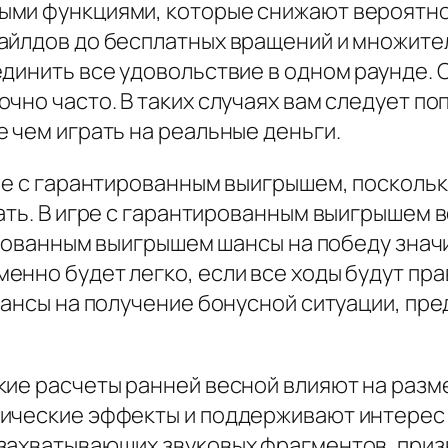
ыми функциями, которые снижают вероятно
айлдов до бесплатных вращений и множител
динить все удовольствие в одном раунде. 
чно часто. В таких случаях вам следует п
 чем играть на реальные деньги.
ре с гарантированным выигрышем, поскольк
ать. В игре с гарантированным выигрышем в
тированным выигрышем шансы на победу зна
енно будет легко, если все ходы будут пр
шансы на получение бонусной ситуации, пр
кие расчеты ранней весной влияют на разм
ические эффекты и поддерживают интерес и
захватывающих звуковых фрагментов, призв