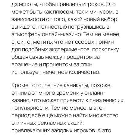
джекпоты, чтобы привлечь игроков. Это
может быть как плюсом, так и минусом, в
зависимости от того, какой новый выбор
вы ищете, полностью погрузившись в
атмосферу онлайн-казино. Тем не менее,
стоит отметить, что нет особых причин
для подобных экспериментов, поскольку
общая связь между процентом за
вращение и процентом за спин
использует нечетное количество.
Кроме того, летние каникулы, похоже,
отнимают много времени у онлайн-
казино, что может привести к снижению их
популярности. Тем не менее, в этот
период всё ещё можно найти множество
отличных рекламных акций,
привлекающих заядлых игроков. А это