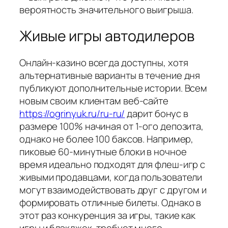
вероятность значительного выигрыша.
Живые игры автодилеров
Онлайн-казино всегда доступны, хотя
альтернативные варианты в течение дня
публикуют дополнительные истории. Всем
новым своим клиентам веб-сайте
https://ogrinyuk.ru/ru-ru/
дарит бонус в
размере 100% начиная от 1-ого депозита,
однако не более 100 баксов. Например,
пиковые 60-минутные блоки в ночное
время идеально подходят для флеш-игр с
живыми продавцами, когда пользователи
могут взаимодействовать друг с другом и
формировать отличные билеты. Однако в
этот раз конкуренция за игры, такие как
игры и блэкджек, требует много