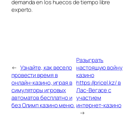
demanda en los huecos de tiempo libre
experto.
Разыграть
←
Узнайте, как весело
настоящую войну
провести время в
казино
онлайн-казино, играя в
https://pricel.kz/ в
симуляторы игровых
Лас-Вегасе с
автоматов бесплатно и
участием
без Олимп казино меню.
интернет-казино
→