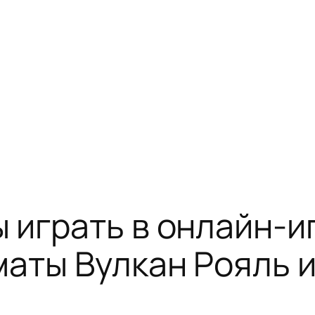
 играть в онлайн-и
маты Вулкан Рояль 