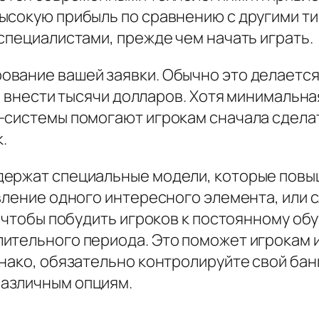
ысокую прибыль по сравнению с другими ти
специалистами, прежде чем начать играть.
вание вашей заявки. Обычно это делается
ко внести тысячи долларов. Хотя минимальна
системы помогают игрокам сначала сделать 
.
держат специальные модели, которые повы
вление одного интересного элемента, или 
 чтобы побудить игроков к постоянному обу
ительного периода. Это поможет игрокам и
нако, обязательно контролируйте свой бан
азличным опциям.