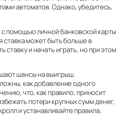
пами автоматов. Однако, убедитесь,
 с помощью личной банковской карты
я ставка может быть больше в
ставку и начать играть, но при этом
шают шансы на выигрыш.
сложны, как добавление одного
чению, что, как правило, приносит
збежать потери крупных сумм денег,
кролл и устанавливайте правила,