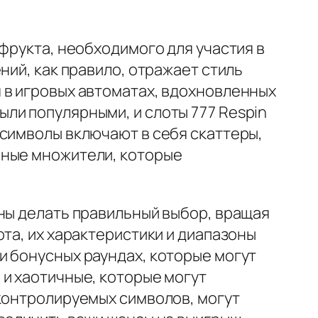
фрукта, необходимого для участия в
ний, как правило, отражает стиль
 в игровых автоматах, вдохновленных
ли популярными, и слоты 777 Respin
 символы включают в себя скаттеры,
ьные множители, которые
жны делать правильный выбор, вращая
та, их характеристики и диапазоны
и бонусных раундах, которые могут
 и хаотичные, которые могут
еконтролируемых символов, могут