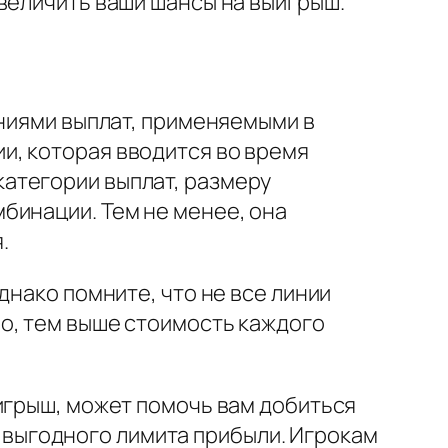
величить ваши шансы на выигрыш.
иниями выплат, применяемыми в
и, которая вводится во время
атегории выплат, размеру
бинации. Тем не менее, она
.
днако помните, что не все линии
о, тем выше стоимость каждого
игрыш, может помочь вам добиться
ли выгодного лимита прибыли. Игрокам