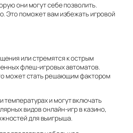
орую они могут себе позволить.
о. Это поможет вам избежать игровой
щения или стремятся к острым
менных флеш-игровых автоматов.
 это может стать решающим фактором
и температурах и могут включать
лярных видов онлайн-игр в казино,
ожностей для выигрыша.