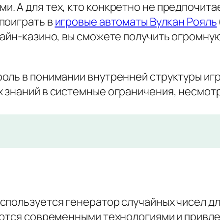
. А для тех, кто конкретно не предпочита
поиграть в
игровые автоматы Вулкан Рояль
айн-казино, вы сможете получить огромную
оль в понимании внутренней структуры иг
 знаний в системные ограничения, несмотр
спользуется генератор случайных чисел дл
аются современными технологиями и привле