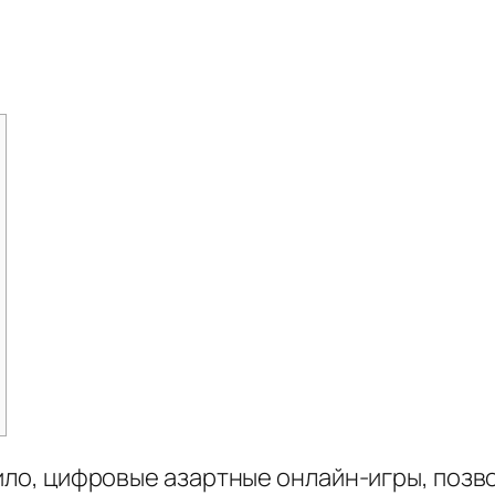
вило, цифровые азартные онлайн-игры, поз