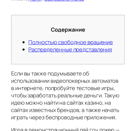
Содержание
Полностью свободное вращение
Распределенные представления
Если вы также подумываете об
использовании видеопокерных автоматов
в интернете, попробуйте тестовые игры,
чтобы заработать реальные деньги. Такую
идею можно найти на сайтах казино, на
сайтах известных брендов, а также начать
играть через беспроводные приложения.
Игра в демонстрационный пай гоу покер —