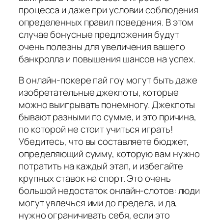
процесса и даже при условии соблюдения
определенных правил поведения. В этом
случае бонусные предложения будут
очень полезны для увеличения вашего
банкролла и повышения шансов на успех.
В онлайн-покере пай гоу могут быть даже
изобретательные джекпоты, которые
можно выигрывать понемногу. Джекпоты
бывают разными по сумме, и это причина,
по которой не стоит учиться играть!
Убедитесь, что вы составляете бюджет,
определяющий сумму, которую вам нужно
потратить на каждый этап, и избегайте
крупных ставок на спорт. Это очень
большой недостаток онлайн-слотов: люди
могут увлечься ими до предела, и да,
нужно ограничивать себя, если это