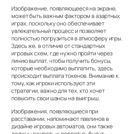
Изображение, появляющееся на экране,
может быть важным фактором в азартных
играх, поскольку оно обеспечивает
увлекательный процесс и позволяет
полностью погрузиться в атмосферу игры.
Здесь же, в отличие от стандартных
игровых схем, где нужно пройти через
линию выплат, чтобы получить бонусы,
которые необходимо выплатить, здесь
происходит выплата токенов. Внимание к
тому, как игроки используют эти
стратегии, важно для тех, кто хочет
повысить свои шансы на выигрыш.
Изображения, появляющиеся при
расставании, напоминают павлинов в
дизайне игровых автоматов, они также
должны оживать и, вероятно, будут