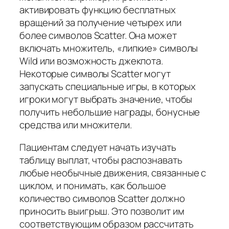
активировать функцию бесплатных
вращений за получение четырех или
более символов Scatter. Она может
включать множитель, «липкие» символы
Wild или возможность джекпота.
Некоторые символы Scatter могут
запускать специальные игры, в которых
игроки могут выбрать значение, чтобы
получить небольшие награды, бонусные
средства или множители.
Пациентам следует начать изучать
таблицу выплат, чтобы распознавать
любые необычные движения, связанные с
циклом, и понимать, как большое
количество символов Scatter должно
приносить выигрыш. Это позволит им
соответствующим образом рассчитать