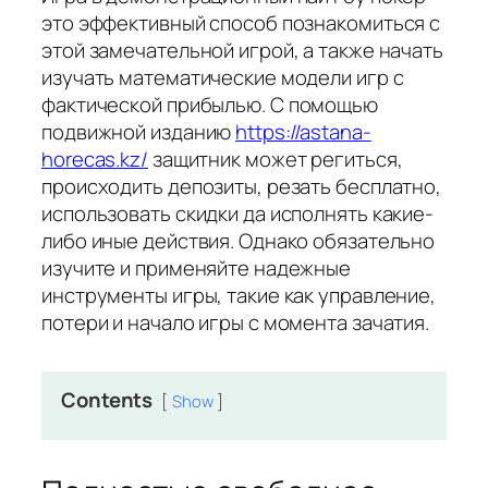
это эффективный способ познакомиться с
этой замечательной игрой, а также начать
изучать математические модели игр с
фактической прибылью.
С помощью
подвижной изданию
https://astana-
horecas.kz/
защитник может региться,
происходить депозиты, резать бесплатно,
использовать скидки да исполнять какие-
либо иные действия. Однако обязательно
изучите и применяйте надежные
инструменты игры, такие как управление,
потери и начало игры с момента зачатия.
Contents
Show