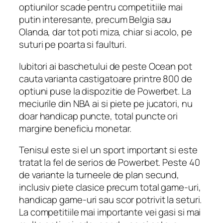
optiunilor scade pentru competitiile mai
putin interesante, precum Belgia sau
Olanda, dar tot poti miza, chiar si acolo, pe
suturi pe poarta si faulturi.
Iubitori ai baschetului de peste Ocean pot
cauta varianta castigatoare printre 800 de
optiuni puse la dispozitie de Powerbet. La
meciurile din NBA ai si piete pe jucatori, nu
doar handicap puncte, total puncte ori
margine beneficiu monetar.
Tenisul este si el un sport important si este
tratat la fel de serios de Powerbet. Peste 40
de variante la turneele de plan secund,
inclusiv piete clasice precum total game-uri,
handicap game-uri sau scor potrivit la seturi.
La competitiile mai importante vei gasi si mai