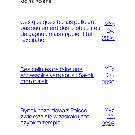
MORE POSTS
Ces quelques bonus pullulent
May
pas seulement des probabilites
24,
de gagner, mais appuient tel
2026
l’excitation
May
Des cellules de faire une
24,
accessoire vers sous : Savoir
mon plaisir
2026
May
Rynek hazardowa z Polsce
22,
zwieksza sie w zaskakujaco
szybkim tempie
2026