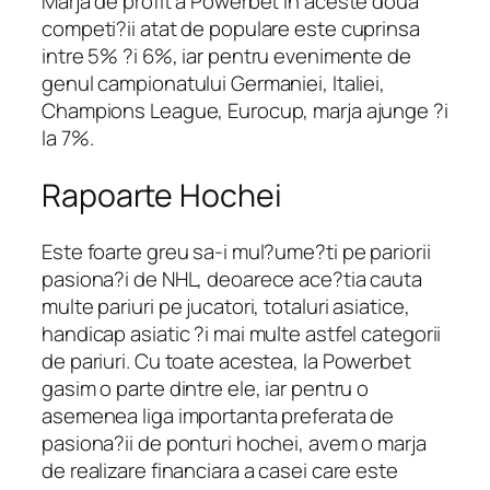
Marja de profit a Powerbet in aceste doua
competi?ii atat de populare este cuprinsa
intre 5% ?i 6%, iar pentru evenimente de
genul campionatului Germaniei, Italiei,
Champions League, Eurocup, marja ajunge ?i
la 7%.
Rapoarte Hochei
Este foarte greu sa-i mul?ume?ti pe pariorii
pasiona?i de NHL, deoarece ace?tia cauta
multe pariuri pe jucatori, totaluri asiatice,
handicap asiatic ?i mai multe astfel categorii
de pariuri. Cu toate acestea, la Powerbet
gasim o parte dintre ele, iar pentru o
asemenea liga importanta preferata de
pasiona?ii de ponturi hochei, avem o marja
de realizare financiara a casei care este