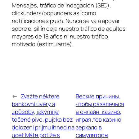
Mensajes, tráfico de indagación (SEO),
clickunders/popunders así­ como
notificaciones push. Nunca se va a apoyar
sobre el sillí­n deja nuestro tráfico de adultos
mayores de 18 años ni nuestro tráfico
motivado (estimulante).
←
Zvažte některé
Веские причины,
bankovní úvěry a
чтобы развлечься
způsoby, jakými je
в онлайн-казино,
točené pivo. pujcka bez
играя лев казино
dolozeni prijmu ihned na
зеркало в
ucet Máte potíže s
симуляторы