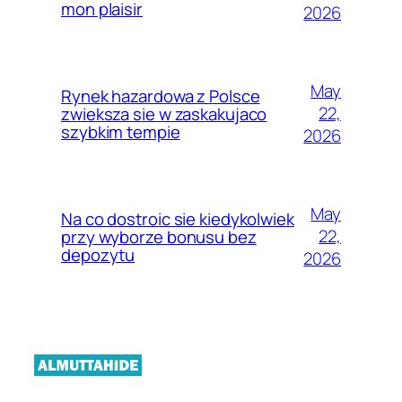
mon plaisir
2026
May
Rynek hazardowa z Polsce
22,
zwieksza sie w zaskakujaco
szybkim tempie
2026
May
Na co dostroic sie kiedykolwiek
22,
przy wyborze bonusu bez
depozytu
2026