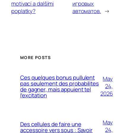
motivací a dalšími
игровых
poplatky?
автоматов.
→
MORE POSTS
Ces quelques bonus pullulent
May
pas seulement des probabilites
24,
de gagner, mais appuient tel
2026
l’excitation
May
Des cellules de faire une
24,
accessoire vers sous : Savoir