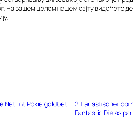
бог. На вашем целом нашем сајту видећете 
ју.
е NetEnt Pokie goldbet
2. Fanastischer por
Fantastic Die as par