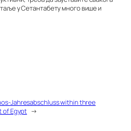
детаље у Сетантабету много више и
nos-Jahresabschluss within three
t of Egypt
→