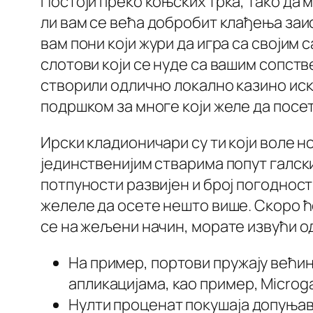
Постоји преко коњских трка, тако да 
ли вам се већа добробит клађења заи
вам пони који жури да игра са својим 
слотови који се нуде са вашим сопств
створили одлично локално казино иск
подршком за многе који желе да посе
Ирски кладионичари су ти који воле 
јединственијим стварима попут галски
потпуности развијен и број погодност
желеле да осете нешто више. Скоро ћ
се на жељени начин, морате извући 
На пример, портови пружају већин
апликацијама, као пример, Microga
Нулти проценат покушаја допуњавањ