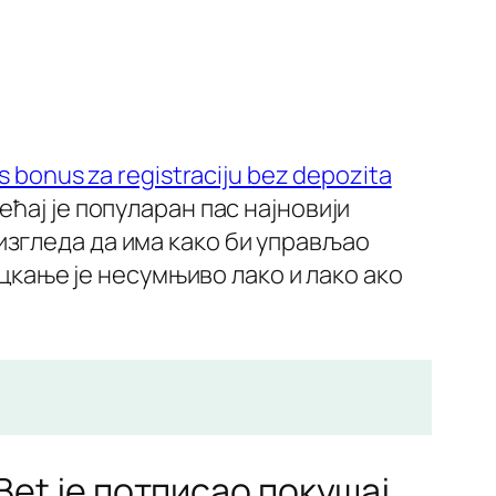
s bonus za registraciju bez depozita
ћај је популаран пас најновији
згледа да има како би управљао
цкање је несумњиво лако и лако ако
aBet је потписао покушај.