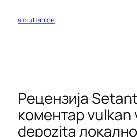
Skip
to
almuttahide
content
Рецензија Setan
коментар vulkan v
depozita локално