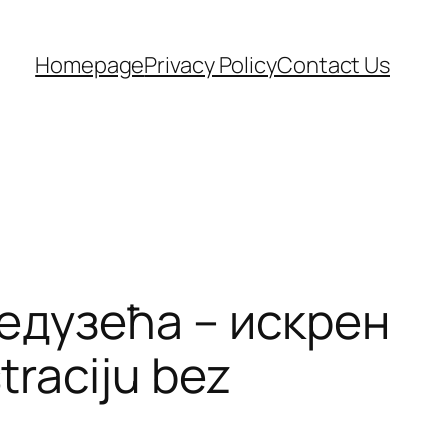
Homepage
Privacy Policy
Contact Us
едузећа – искрен
traciju bez