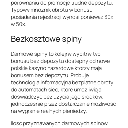
porownaniu do promocje trudne depozytu.
Typowy mnoznik obrotu w bonusu
posiadania rejestracji wynosi poniewaz 30x
w 50x.
Bezkosztowe spiny
Darmowe spiny to kolejny wybitny typ
bonusu bez depozytu dostepny od nowe
polskie kasyno hazardowe ktorzy maja
bonusem bez depozytu. Probuje
technologia informacyjna bezplatne obroty
do automatach siec, ktore umozliwiaja
doswiadczyc bez uzycia jego srodkow,
jednoczesnie przez dostarczanie mozliwosc
na wygranie realnych pieniedzy.
Ilosc przyznawanych darmowych spinow