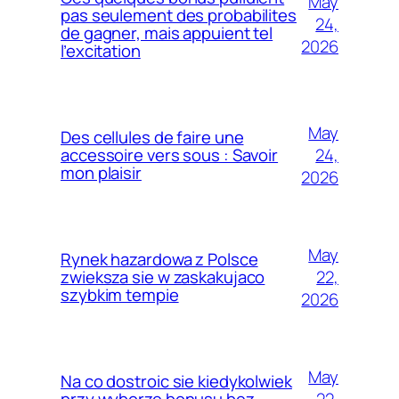
May
pas seulement des probabilites
24,
de gagner, mais appuient tel
2026
l’excitation
May
Des cellules de faire une
24,
accessoire vers sous : Savoir
mon plaisir
2026
May
Rynek hazardowa z Polsce
22,
zwieksza sie w zaskakujaco
szybkim tempie
2026
May
Na co dostroic sie kiedykolwiek
22,