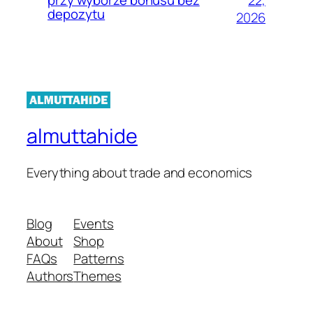
przy wyborze bonusu bez
depozytu
2026
almuttahide
Everything about trade and economics
Blog
Events
About
Shop
FAQs
Patterns
Authors
Themes