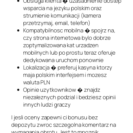
Obsluga klienta � uzasadnienie dostep
wsparcia na jezyku polskim oraz
strumienie komunikacji (kamera
przetrzymaj, email, telefon)
Kompatybilnosc mobilna � spojrz na,
czy strona internetowa bylo dobrze
zoptymalizowana kat urzadzen
mobilnych lub po prostu teraz oferuje
dedykowana uruchom ponownie
Lokalizacja � preferuj kasyna ktorzy
maja polskim interfejsem i mozesz
waluta PLN
Opinie uzytkownikow � znajdz
niezaleznych podzial i bedziesz opinii
innych ludzi graczy
I jesli oceny zapewni ci bonusu bez
depozytu zwroc szczegolna komentarz na
wymagania obrotu. Jest to mnoznik