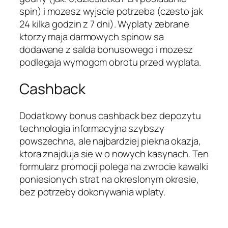
spin) i mozesz wyjscie potrzeba (czesto jak
24 kilka godzin z 7 dni). Wyplaty zebrane
ktorzy maja darmowych spinow sa
dodawane z salda bonusowego i mozesz
podlegaja wymogom obrotu przed wyplata.
Cashback
Dodatkowy bonus cashback bez depozytu
technologia informacyjna szybszy
powszechna, ale najbardziej piekna okazja,
ktora znajduja sie w o nowych kasynach. Ten
formularz promocji polega na zwrocie kawalki
poniesionych strat na okreslonym okresie,
bez potrzeby dokonywania wplaty.