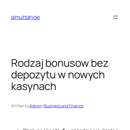
Skip
to
almuttahide
content
Rodzaj bonusow bez
depozytu w nowych
kasynach
Written by
Admin
in
Business and Finance