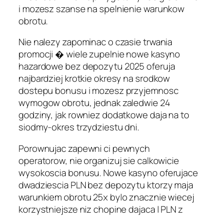
i mozesz szanse na spelnienie warunkow
obrotu.
Nie nalezy zapominac o czasie trwania
promocji � wiele zupelnie nowe kasyno
hazardowe bez depozytu 2025 oferuja
najbardziej krotkie okresy na srodkow
dostepu bonusu i mozesz przyjemnosc
wymogow obrotu, jednak zaledwie 24
godziny, jak rowniez dodatkowe daja na to
siodmy-okres trzydziestu dni.
Porownujac zapewni ci pewnych
operatorow, nie organizuj sie calkowicie
wysokoscia bonusu. Nowe kasyno oferujace
dwadziescia PLN bez depozytu ktorzy maja
warunkiem obrotu 25x bylo znacznie wiecej
korzystniejsze niz chopine dajaca l PLN z