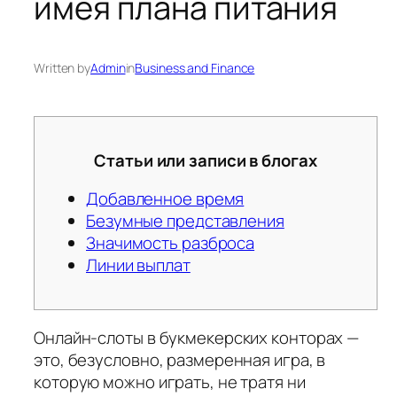
имея плана питания
Written by
Admin
in
Business and Finance
Статьи или записи в блогах
Добавленное время
Безумные представления
Значимость разброса
Линии выплат
Онлайн-слоты в букмекерских конторах —
это, безусловно, размеренная игра, в
которую можно играть, не тратя ни