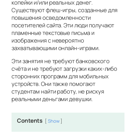
копейки и/или реальных денег.
Существуют флеш-игры, созданные для
повышения осведомленности
посетителей сайта. Эти люди получают
пламенные текстовые письма и
изображения с невероятно
захватывающими онлайн-играми.
Эти занятия не требуют банковского
счёта и не требуют загрузки каких-либо
сторонних программ для мобильных
устройств.
Они также помогают
студентам найти работу, не рискуя
реальными деньгами девушки.
Contents
Show