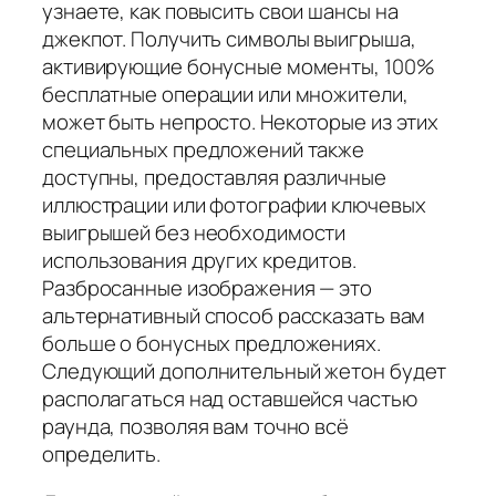
узнаете, как повысить свои шансы на
джекпот. Получить символы выигрыша,
активирующие бонусные моменты, 100%
бесплатные операции или множители,
может быть непросто. Некоторые из этих
специальных предложений также
доступны, предоставляя различные
иллюстрации или фотографии ключевых
выигрышей без необходимости
использования других кредитов.
Разбросанные изображения — это
альтернативный способ рассказать вам
больше о бонусных предложениях.
Следующий дополнительный жетон будет
располагаться над оставшейся частью
раунда, позволяя вам точно всё
определить.