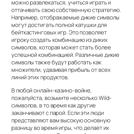
можно развлекаться, учиться играть и
оттачивать свою собственную стратегию.
Например, отображаемые дикие символы
могут достигать полной катушки для
бейткастинговых игр. Это позволяет
игроку создать комбинацию из диких
символов, которая может стать более
успешной комбинацией. Различные дикие
символы также будут работать как
множители, удваивая прибыль от всех
линий этих продуктов.
В любой онлайн-казино-войне,
пожалуйста, возьмите несколько Wild-
символов, в то время как другие
заканчивают с парой. Если эти люди
представляют вам высокую основную
разницу во время игры, что делает их