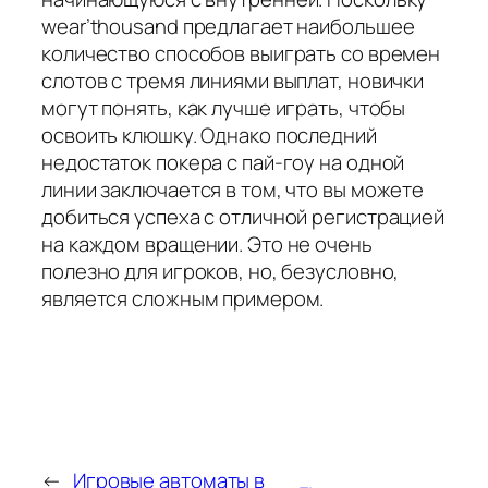
wear’thousand предлагает наибольшее
количество способов выиграть со времен
слотов с тремя линиями выплат, новички
могут понять, как лучше играть, чтобы
освоить клюшку. Однако последний
недостаток покера с пай-гоу на одной
линии заключается в том, что вы можете
добиться успеха с отличной регистрацией
на каждом вращении. Это не очень
полезно для игроков, но, безусловно,
является сложным примером.
←
Игровые автоматы в