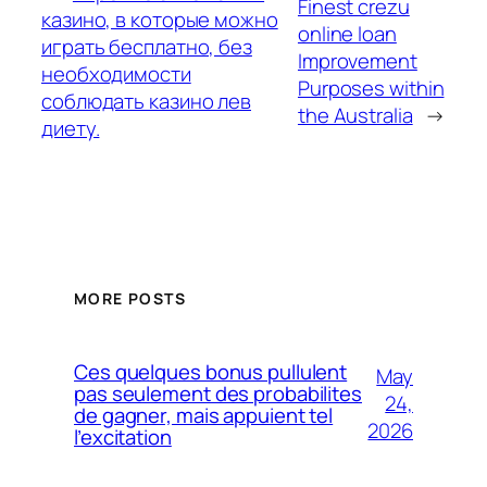
Finest crezu
казино, в которые можно
online loan
играть бесплатно, без
Improvement
необходимости
Purposes within
соблюдать казино лев
the Australia
→
диету.
MORE POSTS
Ces quelques bonus pullulent
May
pas seulement des probabilites
24,
de gagner, mais appuient tel
2026
l’excitation