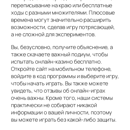
переписывание на краю или бесплатные
ходы с разными множителями. Плюсовые
времена могут значительно расширить
возможности, сделав игру потрясающей,
а не сложной для экспериментов.
Вы, безусловно, получите объяснение, а
также скачаете важный подиум, чтобы
испытать онлайн-казино бесплатно.
Откройте сайт на мобильном телефоне,
войдите в код программы и выберите игру,
чтобы начать играть. Вы также можете
увидеть, что отзывы об онлайн-играх
очень важны. Кроме того, наши системы
практически не собирают никакой
информации о вашей личности, поэтому
вы можете играть без какой-либо защиты.