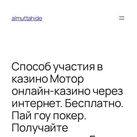
Skip
to
almuttahide
content
Способ участия в
казино Мотор
онлайн-казино через
интернет. Бесплатно.
Пай гоу покер.
Получайте