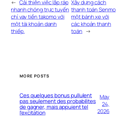
←
Cải thiện việc lắp ráp
Xây dựng cách
nhanh chóng trực tuyến
thanh toán Senmo
chỉ vay tiền takomo với
một bánh xe với
một tài khoản danh
các khoản thanh
thiếp.
toán
→
MORE POSTS
Ces quelques bonus pullulent
May
pas seulement des probabilites
24,
de gagner, mais appuient tel
2026
l’excitation