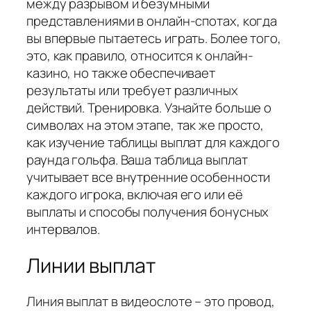
между разрывом и безумными
представлениями в онлайн-спотах, когда
вы впервые пытаетесь играть. Более того,
это, как правило, относится к онлайн-
казино, но также обеспечивает
результаты или требует различных
действий. Тренировка. Узнайте больше о
символах на этом этапе, так же просто,
как изучение таблицы выплат для каждого
раунда гольфа. Ваша таблица выплат
учитывает все внутренние особенности
каждого игрока, включая его или её
выплаты и способы получения бонусных
интервалов.
Линии выплат
Линия выплат в видеослоте – это провод,