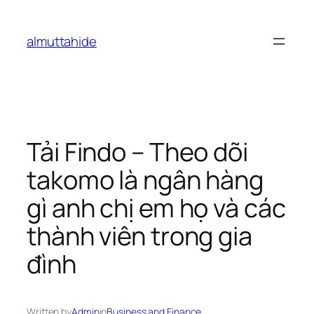
Skip
to
almuttahide
content
Tải Findo – Theo dõi
takomo là ngân hàng
gì anh chị em họ và các
thành viên trong gia
đình
Written by
Admin
in
Business and Finance