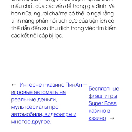
mấu chốt của các vấn đề trong gia đình. Và
hơn nữa, người cha/mẹ có thể lo ngại rằng
tính năng phản hồi tích cực của tiện ích có
thể dẫn đến sự thù địch trong việc tìm kiếm
các kết nối cáp bị lọc.
←
Интернет-казино ПинАп —
Бесплатные
игровые автоматы на
флэш-игры
реальные деньги,
Super Boss
мультсериалы про
казино в
автомобили, видеоигры и
казино
→
многое другое.