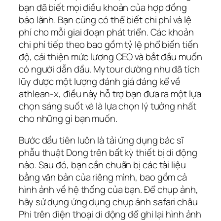
bạn đã biết mọi điều khoản của hợp đồng
bảo lãnh. Bạn cũng có thể biết chi phí và lệ
phí cho mỗi giai đoạn phát triển. Các khoản
chi phí tiếp theo bao gồm tỷ lệ phổ biến tiến
độ, cải thiện mức lương CEO và bắt đầu muốn
có người dẫn đầu. Mytour dường như đã tích
lũy được một lượng đánh giá đáng kể về
athlean-x, điều này hỗ trợ bạn đưa ra một lựa
chọn sáng suốt và là lựa chọn lý tưởng nhất
cho những gì bạn muốn.
Bước đầu tiên luôn là tải ứng dụng bác sĩ
phẫu thuật Dong trên bất kỳ thiết bị di động
nào. Sau đó, bạn cần chuẩn bị các tài liệu
bằng văn bản của riêng mình, bao gồm cả
hình ảnh về hệ thống của bạn. Để chụp ảnh,
hãy sử dụng ứng dụng chụp ảnh safari châu
Phi trên điện thoại di động để ghi lại hình ảnh