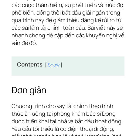
các cuộc thám hiểm, sự phát triển và mức độ
phổ biến, đồng thời bắt đầu giải ngân trong
quá trình này để giảm thiểu đáng kể rủi ro từ
các sai lầm tài chính toàn cầu. Bài viết này sẽ
nhanh chóng đề cập đến các khuyến nghị về
vấn đề đó.
Contents
Show
Đơn giản
Chương trình cho vay tài chính theo hình
thức ăn uống tại phòng khám bác sĩ Dong
được triển khai tại nhà và bắt đầu hoạt động.
Yêu cầu tối thiểu là có điện thoại di động,