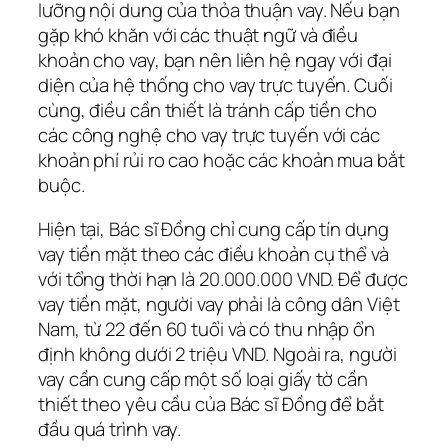
lưỡng nội dung của thỏa thuận vay. Nếu bạn
gặp khó khăn với các thuật ngữ và điều
khoản cho vay, bạn nên liên hệ ngay với đại
diện của hệ thống cho vay trực tuyến. Cuối
cùng, điều cần thiết là tránh cấp tiền cho
các công nghệ cho vay trực tuyến với các
khoản phí rủi ro cao hoặc các khoản mua bắt
buộc.
Hiện tại, Bác sĩ Đồng chỉ cung cấp tín dụng
vay tiền mặt theo các điều khoản cụ thể và
với tổng thời hạn là 20.000.000 VND. Để được
vay tiền mặt, người vay phải là công dân Việt
Nam, từ 22 đến 60 tuổi và có thu nhập ổn
định không dưới 2 triệu VND. Ngoài ra, người
vay cần cung cấp một số loại giấy tờ cần
thiết theo yêu cầu của Bác sĩ Đồng để bắt
đầu quá trình vay.