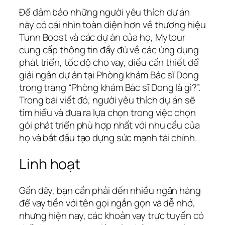
Để đảm bảo những người yêu thích dự án
này có cái nhìn toàn diện hơn về thương hiệu
Tunn Boost và các dự án của họ, Mytour
cung cấp thông tin đầy đủ về các ứng dụng
phát triển, tốc độ cho vay, điều cần thiết để
giải ngân dự án tại Phòng khám Bác sĩ Dong
trong trang “Phòng khám Bác sĩ Dong là gì?”.
Trong bài viết đó, người yêu thích dự án sẽ
tìm hiểu và đưa ra lựa chọn trong việc chọn
gói phát triển phù hợp nhất với nhu cầu của
họ và bắt đầu tạo dựng sức mạnh tài chính.
Linh hoạt
Gần đây, bạn cần phải đến nhiều ngân hàng
để vay tiền với tên gọi ngắn gọn và dễ nhớ,
nhưng hiện nay, các khoản vay trực tuyến có