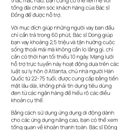
thắc mắc nào, bạn cũng có thể liên hệ với
tổng đài chăm sóc khách hàng của Bác sĩ
Đồng để được hỗ trợ.
Với mục đích giúp những người vay ban đầu
chỉ cần trả trong 60 phút, Bác sĩ Dong giúp
bạn vay khoảng 2,5 triệu và tận hưởng cuộc
sống thoải mái mà không cần lo lắng gì, chỉ
cần có thời hạn tối thiểu 10 ngày. Mạng lưới
hỗ trợ trực tuyến này hoạt động dựa trên các
luật sư ly hôn ở Atlanta, chủ nhà người Hàn
Quốc từ 22-75 tuổi, được cung cấp bằng tiền
mặt lâu dài, không phải tín dụng tiêu dùng
đen từ các ngân hàng để hiểu rõ các điều
khoản cụ thể.
Bằng cách sử dụng ứng dụng di động dành
cho các ứng dụng nâng cao, bạn có thể xem
tổng quan về khoản thanh toán. Bác sĩ Đông