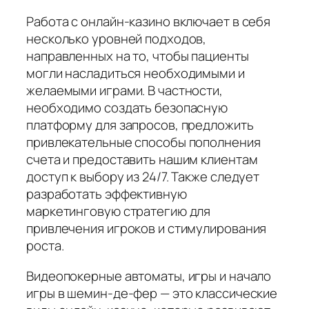
Работа с онлайн-казино включает в себя
несколько уровней подходов,
направленных на то, чтобы пациенты
могли насладиться необходимыми и
желаемыми играми. В частности,
необходимо создать безопасную
платформу для запросов, предложить
привлекательные способы пополнения
счета и предоставить нашим клиентам
доступ к выбору из 24/7. Также следует
разработать эффективную
маркетинговую стратегию для
привлечения игроков и стимулирования
роста.
Видеопокерные автоматы, игры и начало
игры в шемин-де-фер — это классические