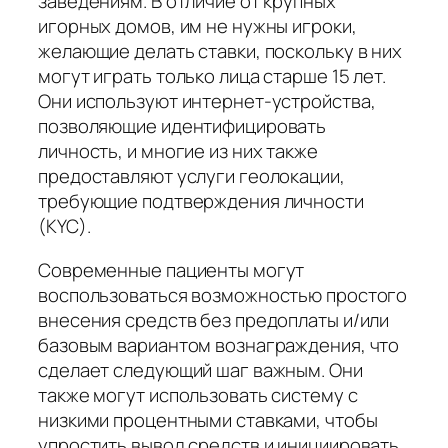
заведениям. В отличие от крупных
игорных домов, им не нужны игроки,
желающие делать ставки, поскольку в них
могут играть только лица старше 15 лет.
Они используют интернет-устройства,
позволяющие идентифицировать
личность, и многие из них также
предоставляют услуги геолокации,
требующие подтверждения личности
(KYC).
Современные пациенты могут
воспользоваться возможностью простого
внесения средств без предоплаты и/или
базовым вариантом вознаграждения, что
сделает следующий шаг важным. Они
также могут использовать систему с
низкими процентными ставками, чтобы
упростить вывод средств и инициировать