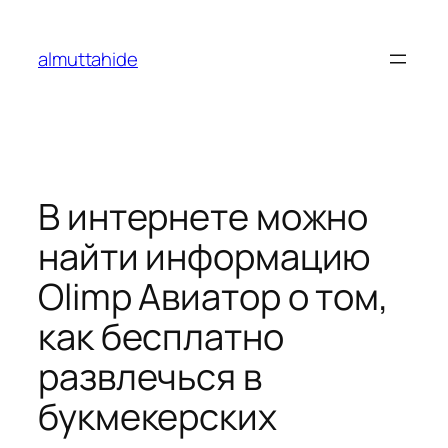
Skip
to
almuttahide
content
В интернете можно
найти информацию
Olimp Авиатор о том,
как бесплатно
развлечься в
букмекерских