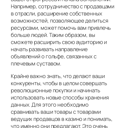
Например, сотрудничество с продавцами
в отрасли, расширение собственных
возможностей, позволяющее делиться
ресурсами, может помочь вам привлечь
больше людей. Таким образом, вы
сможете расширить свою аудиторию и
начать развивать направление
объявлений о гольфе, связанных с
плечевым суставом.
Крайне важно знать, что делают ваши
конкуренты, чтобы в целом совершать
революционные покупки и начинать
использовать новые способы хранения
данных. Для этого необходимо
сравнивать ваши товары с товарами
ведущих продавцов в казино и понимать,
что именно они предлагают. Это очень