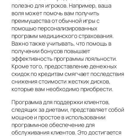
полезно для игроков. Например, ваша
воля может помочь вам получить
преимущества от обычной игры с
помощью персонализированных
программ медицинского страхования.
Важно также учитывать, что помощь в
получении бонусов повышает
эффективность программы лояльности.
Кроме того, предоставление денежных
скидок по кредитам смягчает последствия
снижения стоимости жестких дисков,
которые вам необходимо приобрести.
Программа для поддержки клиентов,
следящих за диетами, представляет собой
мощное и простое в использовании
программное обеспечение для
обслуживания клиентов. Это достигается