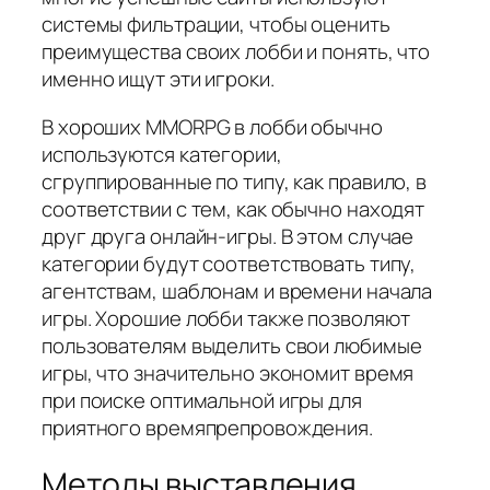
системы фильтрации, чтобы оценить
преимущества своих лобби и понять, что
именно ищут эти игроки.
В хороших MMORPG в лобби обычно
используются категории,
сгруппированные по типу, как правило, в
соответствии с тем, как обычно находят
друг друга онлайн-игры. В этом случае
категории будут соответствовать типу,
агентствам, шаблонам и времени начала
игры. Хорошие лобби также позволяют
пользователям выделить свои любимые
игры, что значительно экономит время
при поиске оптимальной игры для
приятного времяпрепровождения.
Методы выставления