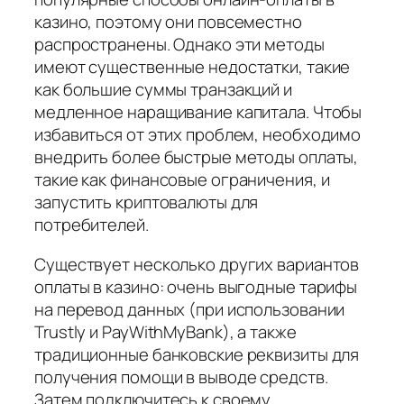
казино, поэтому они повсеместно
распространены. Однако эти методы
имеют существенные недостатки, такие
как большие суммы транзакций и
медленное наращивание капитала. Чтобы
избавиться от этих проблем, необходимо
внедрить более быстрые методы оплаты,
такие как финансовые ограничения, и
запустить криптовалюты для
потребителей.
Существует несколько других вариантов
оплаты в казино: очень выгодные тарифы
на перевод данных (при использовании
Trustly и PayWithMyBank), а также
традиционные банковские реквизиты для
получения помощи в выводе средств.
Затем подключитесь к своему