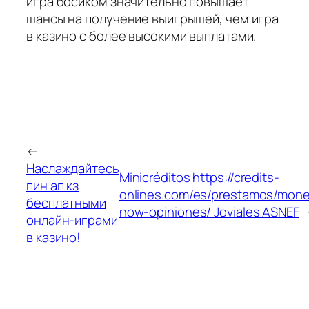
игра босиком значительно повышает
шансы на получение выигрышей, чем игра
в казино с более высокими выплатами.
←
Наслаждайтесь
Minicréditos https://credits-
пин ап кз
onlines.com/es/prestamos/mon
бесплатными
now-opiniones/ Joviales ASNEF
онлайн-играми
в казино!