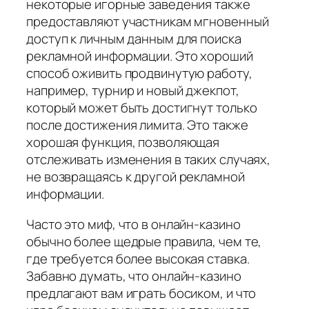
некоторые игорные заведения также
предоставляют участникам мгновенный
доступ к личным данным для поиска
рекламной информации. Это хороший
способ оживить продвинутую работу,
например, турнир и новый джекпот,
который может быть достигнут только
после достижения лимита. Это также
хорошая функция, позволяющая
отслеживать изменения в таких случаях,
не возвращаясь к другой рекламной
информации.
Часто это миф, что в онлайн-казино
обычно более щедрые правила, чем те,
где требуется более высокая ставка.
Забавно думать, что онлайн-казино
предлагают вам играть босиком, и что