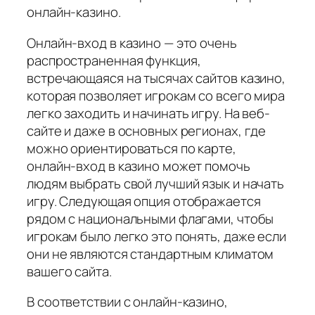
онлайн-казино.
Онлайн-вход в казино — это очень
распространенная функция,
встречающаяся на тысячах сайтов казино,
которая позволяет игрокам со всего мира
легко заходить и начинать игру. На веб-
сайте и даже в основных регионах, где
можно ориентироваться по карте,
онлайн-вход в казино может помочь
людям выбрать свой лучший язык и начать
игру. Следующая опция отображается
рядом с национальными флагами, чтобы
игрокам было легко это понять, даже если
они не являются стандартным климатом
вашего сайта.
В соответствии с онлайн-казино,