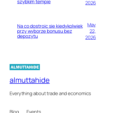
szybkim tempie
2026
May
Na co dostroic sie kiedykolwiek
22,
przy wyborze bonusu bez
depozytu
2026
almuttahide
Everything about trade and economics
Blog
Events