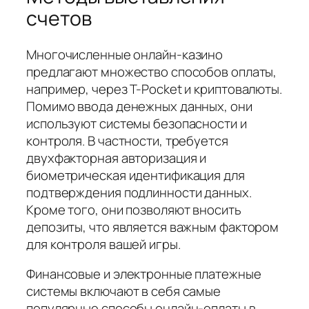
счетов
Многочисленные онлайн-казино
предлагают множество способов оплаты,
например, через T-Pocket и криптовалюты.
Помимо ввода денежных данных, они
используют системы безопасности и
контроля. В частности, требуется
двухфакторная авторизация и
биометрическая идентификация для
подтверждения подлинности данных.
Кроме того, они позволяют вносить
депозиты, что является важным фактором
для контроля вашей игры.
Финансовые и электронные платежные
системы включают в себя самые
популярные способы онлайн-оплаты в