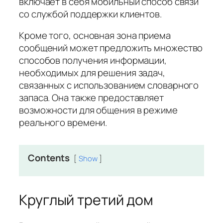
включает в себя мобильный способ связи
со службой поддержки клиентов.
Кроме того, основная зона приема
сообщений может предложить множество
способов получения информации,
необходимых для решения задач,
связанных с использованием словарного
запаса.
Она также предоставляет
возможности для общения в режиме
реального времени.
Contents
Show
Круглый третий дом