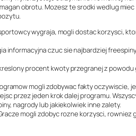
ymagan obrotu. Mozesz te srodki wedlug miec
pozytu.
 sportowcy wygraja, mogli dostac korzysci, k
 informacyjna czuc sie najbardziej freespiny
reslony procent kwoty przegranej z powodu g
ramow mogli zdobywac fakty oczywiscie, jes
zejsc przez jeden krok dalej programu. Wszy
ny, nagrody lub jakiekolwiek inne zalety.
Gracze mogli zdobyc rozne korzysci, rowniez