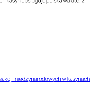
h kasyn obsluguje polska walute, z
ansakcji miedzynarodowych w kasynach