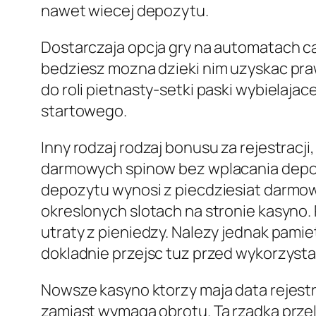
nawet wiecej depozytu.
Dostarczaja opcja gry na automatach ca
bedziesz mozna dzieki nim uzyskac pr
do roli pietnasty-setki paski wybielaj
startowego.
Inny rodzaj rodzaj bonusu za rejestracj
darmowych spinow bez wplacania depo
depozytu wynosi z piecdziesiat darmow
okreslonych slotach na stronie kasyno
utraty z pieniedzy. Nalezy jednak pami
dokladnie przejsc tuz przed wykorzys
Nowsze kasyno ktorzy maja data rejest
zamiast wymaga obrotu. Ta rzadka prze