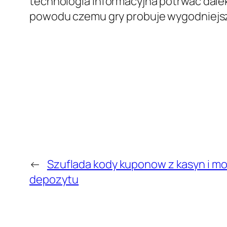
technologia informacyjna potrwac dale
powodu czemu gry probuje wygodniejsza
←
Szuflada kody kuponow z kasyn i moz
depozytu