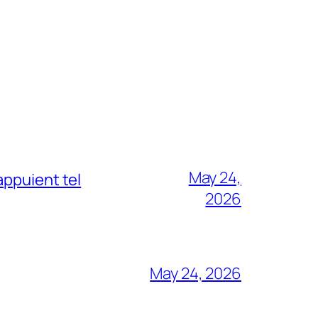
May 24,
appuient tel
2026
May 24, 2026